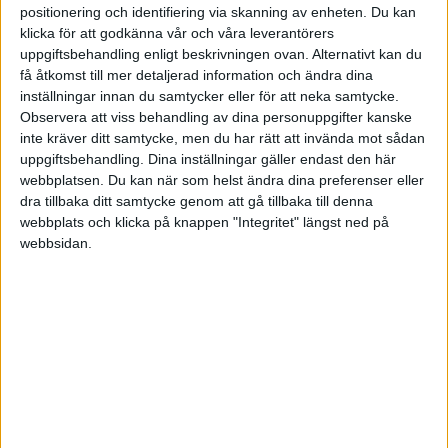
positionering och identifiering via skanning av enheten. Du kan
klicka för att godkänna vår och våra leverantörers
Ytterligare saker vi tror att
du kan
uppgiftsbehandling enligt beskrivningen ovan. Alternativt kan du
få åtkomst till mer detaljerad information och ändra dina
gilla
inställningar innan du samtycker eller för att neka samtycke.
Observera att viss behandling av dina personuppgifter kanske
Om du gillade denna graf, då kan du även gilla nedan:
inte kräver ditt samtycke, men du har rätt att invända mot sådan
uppgiftsbehandling. Dina inställningar gäller endast den här
webbplatsen. Du kan när som helst ändra dina preferenser eller
dra tillbaka ditt samtycke genom att gå tillbaka till denna
KORTA
VIDEOKLIPP
webbplats och klicka på knappen "Integritet" längst ned på
webbsidan.