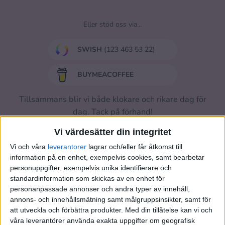
Eller stöd oss via...
SWISH
(123 463 53 22)
BUYMEACOFFEE
Tillsammans blir vi både klokare och rikare dag för
dag. Tack på förhand!
Vi värdesätter din integritet
Vi och våra
leverantorer
lagrar och/eller får åtkomst till
information på en enhet, exempelvis cookies, samt bearbetar
personuppgifter, exempelvis unika identifierare och
standardinformation som skickas av en enhet för
personanpassade annonser och andra typer av innehåll,
annons- och innehållsmätning samt målgruppsinsikter, samt för
att utveckla och förbättra produkter.
Med din tillåtelse kan vi och
våra leverantörer använda exakta uppgifter om geografisk