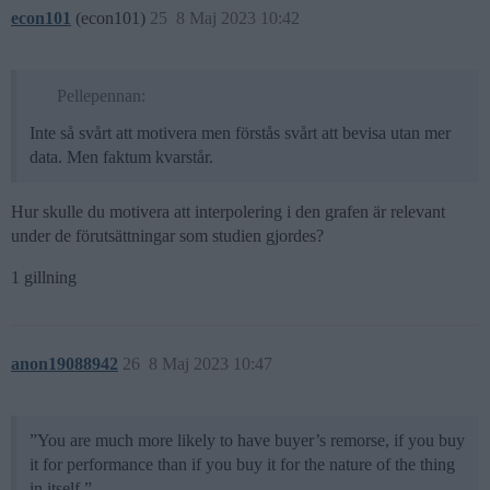
econ101
(econ101)
25
8 Maj 2023 10:42
Pellepennan:
Inte så svårt att motivera men förstås svårt att bevisa utan mer
data. Men faktum kvarstår.
Hur skulle du motivera att interpolering i den grafen är relevant
under de förutsättningar som studien gjordes?
1 gillning
anon19088942
26
8 Maj 2023 10:47
”You are much more likely to have buyer’s remorse, if you buy
it for performance than if you buy it for the nature of the thing
in itself.”