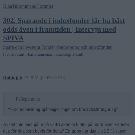
RikaTillsammans Forumet
302. Sparande i indexfonder lär ha bäst
odds även i framtiden | Intervju med
SPIVA
Spara och investera
Fonder, fondrobotar och indexfonder
,
,
,
favoritavsnitt
bästa-ämnena
nästa-steg
avsnitt
Robinjoh
23
8 Maj 2023 10:38
Pellepennan:
“God avkastning igår säger inget om bra avkastning idag”
Är det inte bara gå in på valfri aktie och titta på hur kursen varierar
dag för dag som bevis för detta? En uppgång dag 1 på 3 % säger