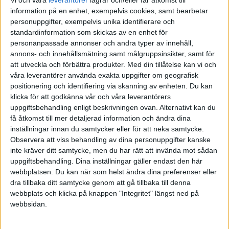
information på en enhet, exempelvis cookies, samt bearbetar
Pellepennan
(Pelle K)
31
8 Maj 2023 12:52
personuppgifter, exempelvis unika identifierare och
standardinformation som skickas av en enhet för
personanpassade annonser och andra typer av innehåll,
econ101:
annons- och innehållsmätning samt målgruppsinsikter, samt för
att utveckla och förbättra produkter.
Med din tillåtelse kan vi och
Det du gör här är att du
antar
att det finns en effekt vilket
våra leverantörer använda exakta uppgifter om geografisk
medför att det borde finnas en avklingande kurva. Men om din
positionering och identifiering via skanning av enheten. Du kan
antagna
effekt inte existerar så kommer det inte finnas en
klicka för att godkänna vår och våra leverantörers
avklingande kurva då den faktiska avkastningen man får
uppgiftsbehandling enligt beskrivningen ovan. Alternativt kan du
(framtida) är i så fall helt okorrolerad med den uppdelning du
få åtkomst till mer detaljerad information och ändra dina
har gjort enligt historisk avkastning.
inställningar innan du samtycker eller för att neka samtycke.
Observera att viss behandling av dina personuppgifter kanske
Absolut är det så. Men i ett rimligt scenario finns det en
inte kräver ditt samtycke, men du har rätt att invända mot sådan
avklingande kurva, dock vet vi inte hur den ser ut vare sig i fallet
uppgiftsbehandling. Dina inställningar gäller endast den här
webbplatsen. Du kan när som helst ändra dina preferenser eller
Vestman och Flam, ännu mindre i fallet SPIVA eftersom Craig
dra tillbaka ditt samtycke genom att gå tillbaka till denna
Lazzara inte ens talade om hur han kom fram till slutsatser på
webbplats och klicka på knappen "Integritet" längst ned på
kortare tidsperiod än 5 år mot nästa 5 år. Kanske tyckte han inte att
webbsidan.
han behövde det då han representerar indexförvaltare och talade till
i första hand redan frälsta (RT).