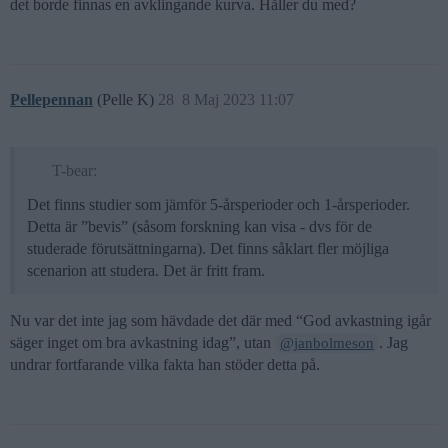
det borde finnas en avklingande kurva. Håller du med?
Pellepennan
(Pelle K)
28
8 Maj 2023 11:07
T-bear:
Det finns studier som jämför 5-årsperioder och 1-årsperioder.
Detta är ”bevis” (såsom forskning kan visa - dvs för de
studerade förutsättningarna). Det finns såklart fler möjliga
scenarion att studera. Det är fritt fram.
Nu var det inte jag som hävdade det där med “God avkastning igår
säger inget om bra avkastning idag”, utan
. Jag
@janbolmeson
undrar fortfarande vilka fakta han stöder detta på.