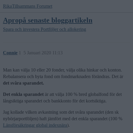
RikaTillsammans Forumet
Apropå senaste bloggartikeln
Spara och investera
Portföljer och allokering
Connie
1
5 Januari 2020 11:13
Man kan välja 10 eller 20 fonder, välja olika hinkar och konton.
Rebalansera och byta fond om fondmarknaden förändras. Det är
det svåra sparandet.
Det enkla
sparandet
är att välja 100 % bred globalfond för det
långsiktiga sparandet och bankkonto för det kortsiktiga.
Jag kollade vilken avkastning som det svåra sparandet (den sk
nybörjarportföljen) haft jämfört med det enkla sparandet (100 %
Länsförsäkringar global indexnära
).