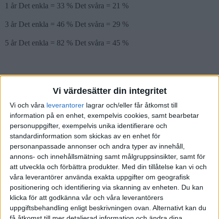
1 år Det enkla = 33 % Det svåra = 21 %
3 år Det enkla = 46 % Det svåra = 29 %
5 år Det enkla = 82 % Det svåra = 45 %
Jo, jag vet att bloggägaren anser att det är dumt att spara 100 % i
Vi värdesätter din integritet
bred globalfond, men är det inte avkastningen som räknas? Det
enkla är oftast det bästa!
Vi och våra
leverantorer
lagrar och/eller får åtkomst till
information på en enhet, exempelvis cookies, samt bearbetar
personuppgifter, exempelvis unika identifierare och
standardinformation som skickas av en enhet för
personanpassade annonser och andra typer av innehåll,
janbolmeson
(Jan Bolmeson)
2
5 Januari 2020 15:25
annons- och innehållsmätning samt målgruppsinsikter, samt för
att utveckla och förbättra produkter.
Med din tillåtelse kan vi och
Ja, det beror ju helt och hållet vad man prioriterar. 100 % aktier
våra leverantörer använda exakta uppgifter om geografisk
innebär 100 % risk. Det är klart att det fungerar och ger bäst resultat
positionering och identifiering via skanning av enheten. Du kan
i perioder. Inget snack om saken. ?
klicka för att godkänna vår och våra leverantörers
uppgiftsbehandling enligt beskrivningen ovan. Alternativt kan du
Jag själv prioriterar varken högst avkastning på kort sikt eller
få åtkomst till mer detaljerad information och ändra dina