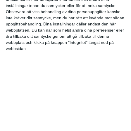
billigast avgift. Jag är mer av Mario i Super Mario Bros-spelen för
inställningar innan du samtycker eller för att neka samtycke.
dem som det säger något. Det vill säga att jag vill ha en balans på
Observera att viss behandling av dina personuppgifter kanske
alla faktorer, inte optimera på en. Särskilt inte en som all forskning
inte kräver ditt samtycke, men du har rätt att invända mot sådan
säger är ett misstag att optimera på. Särskilt i en tid då vi har 10 års
uppgiftsbehandling. Dina inställningar gäller endast den här
webbplatsen. Du kan när som helst ändra dina preferenser eller
uppgång och de flesta har inte upplevt en nedgångsperiod. Men det
dra tillbaka ditt samtycke genom att gå tillbaka till denna
är bara jag.
webbplats och klicka på knappen "Integritet" längst ned på
Tack för att du håller flaggan för en motstående åsikt. Det är det
webbsidan.
som gör att vi alla kan utvecklas. Vore dessutom trist om alla bara
höll med varandra hela tiden. ?
Lycka till med sparandet!
Jan
Liknande ämnen du kan gilla
Ämne
Svar
Aktivitet
Procent hit och dit
13 Januari
23
2020
Kom igång / få feedback