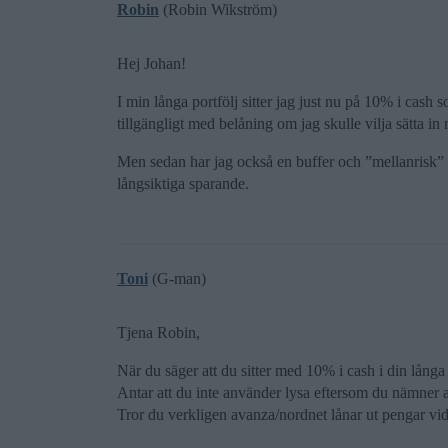
Robin
(Robin Wikström)
Hej Johan!
I min långa portfölj sitter jag just nu på 10% i cash
tillgängligt med belåning om jag skulle vilja sätta in
Men sedan har jag också en buffer och ”mellanrisk” so
långsiktiga sparande.
Toni
(G-man)
Tjena Robin,
När du säger att du sitter med 10% i cash i din lång
Antar att du inte använder lysa eftersom du nämner at
Tror du verkligen avanza/nordnet lånar ut pengar vi