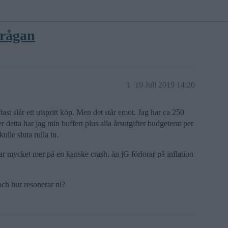
 frågan
1
19 Juli 2019 14:20
ftast slår ett utspritt köp. Men det står emot. Jag har ca 250
detta har jag min buffert plus alla årsutgifter budgeterat per
lle sluta rulla in.
rar mycket mer på en kanske crash, än jG förlorar på inflation
och hur resonerar ni?