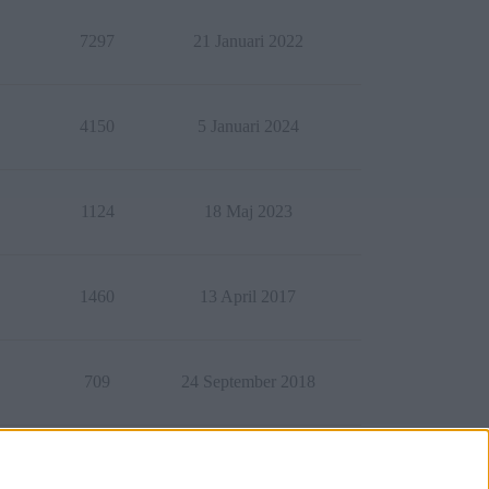
7297
21 Januari 2022
4150
5 Januari 2024
1124
18 Maj 2023
1460
13 April 2017
709
24 September 2018
5892
9 Februari 2023