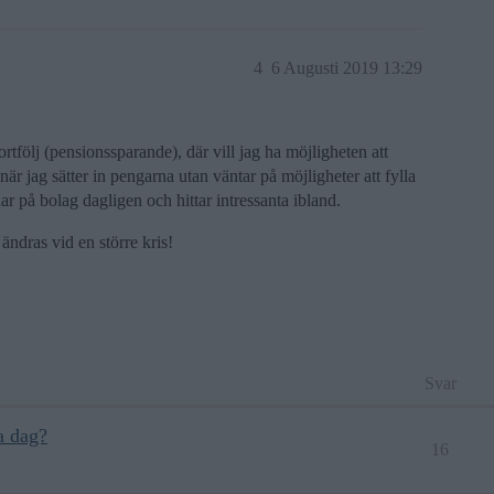
4
6 Augusti 2019 13:29
rtfölj (pensionssparande), där vill jag ha möjligheten att
när jag sätter in pengarna utan väntar på möjligheter att fylla
nar på bolag dagligen och hittar intressanta ibland.
ndras vid en större kris!
Svar
a dag?
16