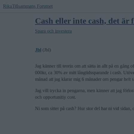
RikaTillsammans Forumet
Cash eller inte cash, det är
Spara och investera
Jbl
(Jbl)
Jag känner till teorin om att sätta in allt på en gång o
000kr, ca 30% av mitt långtidssparande i cash. Utöver 
månad att jag klarar mig 6 månader om pengar helt sku
Jag vill trycka in pengarna, men känner att jag förlo
och opportunitiy cost.
Ni som sitter på cash? Hur stor del har ni vid sidan, 