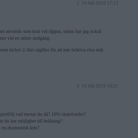
2
19 Juli 2019 17:13
 som används som krut vid dippar, sedan har jag också
 mer vid en större nedgång.
m täcker 2-3års utgifter för att inte behöva röra mitt
3
19 Juli 2019 18:21
a portfölj vad menar du då? 10% räntefonder?
t du har möjlighet till belåning?
d en ekonomisk kris?