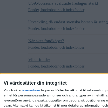
USA-börserna avslutade fredagen starkt
Fonder, fondrobotar och indexfonder
Utveckling då endast svenska börsen är stän
Fonder, fondrobotar och indexfonder
När sker fondköpet?
Fonder, fondrobotar och indexfonder
Vilka fonder
Fonder, fondrobotar och indexfonder
Globalfond vs Lysa med tanke på valutan
Vi värdesätter din integritet
Fonder, fondrobotar och indexfonder
Vi och våra
leverantorer
lagrar och/eller får åtkomst till informatio
enhet för personanpassade annonser och andra typer av innehåll, ann
leverantörer använda exakta uppgifter om geografisk positionering oc
ovan. Alternativt kan du få åtkomst till mer detaljerad information oc