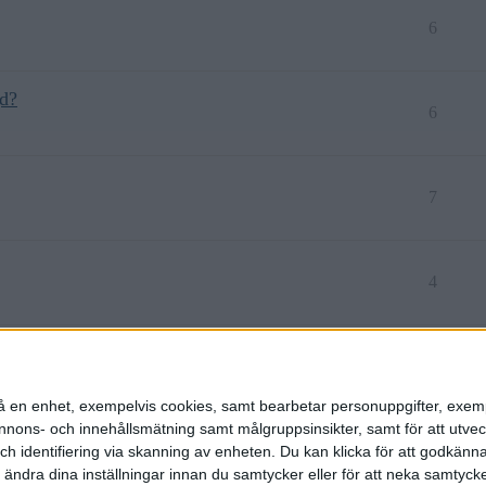
6
gd?
6
7
4
6
n på en enhet, exempelvis cookies, samt bearbetar personuppgifter, exem
ons- och innehållsmätning samt målgruppsinsikter, samt för att utveck
h identifiering via skanning av enheten. Du kan klicka för att godkänn
h ändra dina inställningar innan du samtycker eller för att neka samtyck