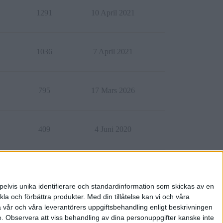
1291
10 April 2021
1036
7 April 2021
795
17 Mars 2026
409
4 Juni 2020
2026
10 April 2023
pelvis unika identifierare och standardinformation som skickas av en
la och förbättra produkter.
Med din tillåtelse kan vi och våra
a vår och våra leverantörers uppgiftsbehandling enligt beskrivningen
e.
Observera att viss behandling av dina personuppgifter kanske inte