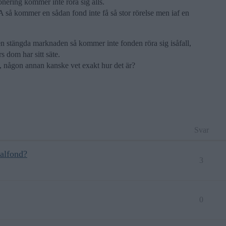
ering kommer inte röra sig alls.
så kommer en sådan fond inte få så stor rörelse men iaf en
en stängda marknaden så kommer inte fonden röra sig isåfall,
s dom har sitt säte.
, någon annan kanske vet exakt hur det är?
Svar
alfond?
3
0