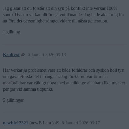
Jag gissar att du förstår att din syn på konflikt inte verkar 100%
sund? Dvs du verkar alltför självutplånande. Jag hade aktat mig för
att föra det personlighetsdraget vidare till nästa generation.
1 gillning
Krukvxt
48
6 Januari 2026 09:13
Här verkar ju problemet vara att både föräldrar och syskon höll tyst
om gåvan/förskottet i många år. Jag förstår nu varför mina
morföräldrar var väldigt noga med att alltid ge alla barn lika mycket
pengar vid samma tidpunkt.
5 gillningar
newbie12321
(newB I am )
49
6 Januari 2026 09:17