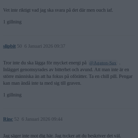
Vet inte riktigt vad jag ska svara på det där men ouch iaf.
1 gillning
slipbit
50
6 Januari 2026 09:37
Tror inte du ska lägga för mycket energi på
.
@Agaton-Sax
Inlägget genomsyrades av bitterhet och avund. Att man inte är en
större människa än att ha fokus på oförätter. Ta en chill pill. Pengar
kan man ändå inte ta med sig till graven.
1 gillning
Rinc
52
6 Januari 2026 09:44
Jag säger inte mot dig här. Jag tycker att du beskriver det väl.