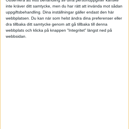
inte kräver ditt samtycke, men du har rätt att invända mot sådan
Jag tänker att det från båda perspektiv handlar om huret. Det som
uppgiftsbehandling. Dina inställningar gäller endast den här
svider för barnet är kanske inte förskottet i sig, utan att det
webbplatsen. Du kan när som helst ändra dina preferenser eller
”mörkades”. På samma sätt behöver inte frågan om att reglera skapa
dra tillbaka ditt samtycke genom att gå tillbaka till denna
drama, utan sättet den läggs fram. Är det med gapande, krav på
webbplats och klicka på knappen "Integritet" längst ned på
ränta och ultimatum - ja då kan även föräldern blir sur på sin
webbsidan.
”skitunge”.
6 gillningar
Agaton-Sax
59
6 Januari 2026 11:51
slipbit:
Tror inte du ska lägga för mycket energi på
.
@Agaton-Sax
Inlägget genomsyrades av bitterhet och avund.
Tänk vad annorlunda man kan se på saker.