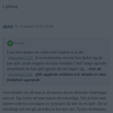
1 gillning
slipbit
56
6 Januari 2026 10:00
Noomi:
Utan hela grejen var citatet som Agaton la in där
la en kommentar om hur han tänker sig att
@newbie12321
han själv skulle reagera om hans framtida (“skit”)unge agerade
annorlunda än han själv gjorde när det begav sig…
trots att
själv upplevde orättvisa och sårades av sina
@newbie12321
föräldrars agerande
.
Som förälder så vill man ju att barnen ska ha liknande värderingar
som en. Jag tycker att man missar det väsentliga. Det är klart man
känner orättvisa om någon av syskonen får mer än en själv. Det är
mänskligt och det går att tolka en hel del i det. Tycker föräldrarna