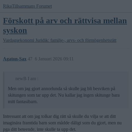
RikaTillsammans Forumet
Förskott på arv och rättvisa mellan
syskon
Vardagsekonomi
Juridik: familje-, arvs- och förmögenhetsrätt
Agaton-Sax
47
6 Januari 2026 09:11
newB I am :
Men om jag gjort annorlunda så skulle jag bli besviken på
skitungen som tar upp det. Nu kallar jag ingen skitunge bara
mitt fantasibarn.
Intressant att om jag tolkar dig rätt så skulle du vilja se att ditt
imaginära framtida barn som mådde dåligt som du gjort, men nu
pga ditt beteende, inte skulle ta upp det.