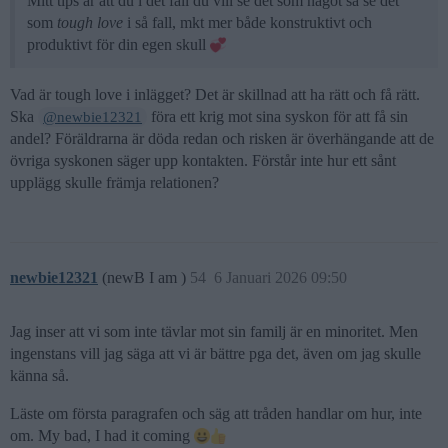
Mitt tips är att du i det fall du vill se det som något så se det
som
tough love
i så fall, mkt mer både konstruktivt och
produktivt för din egen skull
Vad är tough love i inlägget? Det är skillnad att ha rätt och få rätt.
Ska
föra ett krig mot sina syskon för att få sin
@newbie12321
andel? Föräldrarna är döda redan och risken är överhängande att de
övriga syskonen säger upp kontakten. Förstår inte hur ett sånt
upplägg skulle främja relationen?
newbie12321
(newB I am )
54
6 Januari 2026 09:50
Jag inser att vi som inte tävlar mot sin familj är en minoritet. Men
ingenstans vill jag säga att vi är bättre pga det, även om jag skulle
känna så.
Läste om första paragrafen och säg att tråden handlar om hur, inte
om. My bad, I had it coming