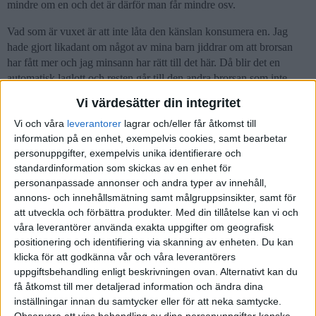
mindre om en och det är därför man får mindre osv.
Vad som är vuxet är att inte låta den känslan konsumera en. Jag
hade gjort likadant om något av mina barn jiddrar om att brorsan
har fått mer och jag minsann har rätt till det här. Då blir det en
automatisk laglott och resten går till den andra brorsan som inte
bråkar om pengar. Det är brist på karaktär och mognad när man
Vi värdesätter din integritet
slåss med sitt egen kött och blod för lite pengar. Jag skulle känna
Vi och våra
leverantorer
lagrar och/eller får åtkomst till
mig misslyckad som förälder om jag har barn med fokus på
information på en enhet, exempelvis cookies, samt bearbetar
millimeterrättvisa. Ska storebror skicka en faktura till lillebror för att
personuppgifter, exempelvis unika identifierare och
han stod upp för lillebror.
standardinformation som skickas av en enhet för
Sist men inte minst. Ingen annan än en själv kan ta ansvar för sina
personanpassade annonser och andra typer av innehåll,
annons- och innehållsmätning samt målgruppsinsikter, samt för
känslor. Man får leva med det. Det går inte att förvänta att någon
att utveckla och förbättra produkter.
Med din tillåtelse kan vi och
annan ska göra något åt det.
våra leverantörer använda exakta uppgifter om geografisk
2 gillningar
positionering och identifiering via skanning av enheten. Du kan
klicka för att godkänna vår och våra leverantörers
uppgiftsbehandling enligt beskrivningen ovan. Alternativt kan du
få åtkomst till mer detaljerad information och ändra dina
Krokusen
57
6 Januari 2026 10:16
inställningar innan du samtycker eller för att neka samtycke.
Observera att viss behandling av dina personuppgifter kanske