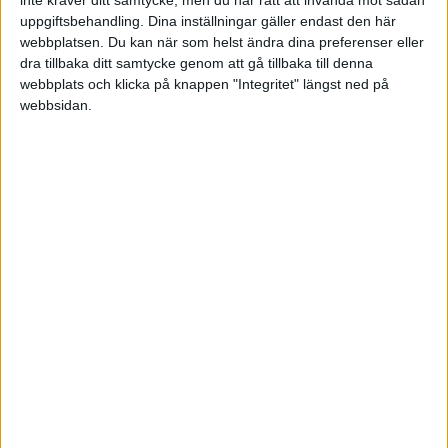
returns
inte kräver ditt samtycke, men du har rätt att invända mot sådan
uppgiftsbehandling. Dina inställningar gäller endast den här
webbplatsen. Du kan när som helst ändra dina preferenser eller
2 gillningar
dra tillbaka ditt samtycke genom att gå tillbaka till denna
webbplats och klicka på knappen "Integritet" längst ned på
webbsidan.
Robin_Svensson
5
12 Januari 2021 19:07
Tack för det.
Vilken bra hemsida!
1 gillning
Aen
(Aen)
6
12 Januari 2021 19:11
Första gången jag testat sidan men sett andra länka den.
Det är i USD så där blir det fel iaf.