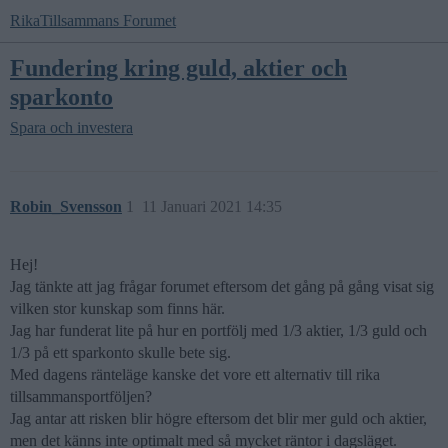
RikaTillsammans Forumet
Fundering kring guld, aktier och
sparkonto
Spara och investera
Robin_Svensson
1
11 Januari 2021 14:35
Hej!
Jag tänkte att jag frågar forumet eftersom det gång på gång visat sig
vilken stor kunskap som finns här.
Jag har funderat lite på hur en portfölj med 1/3 aktier, 1/3 guld och
1/3 på ett sparkonto skulle bete sig.
Med dagens ränteläge kanske det vore ett alternativ till rika
tillsammansportföljen?
Jag antar att risken blir högre eftersom det blir mer guld och aktier,
men det känns inte optimalt med så mycket räntor i dagsläget.