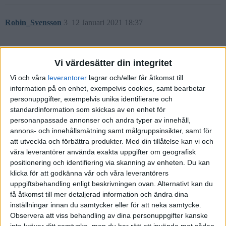
Robin_Svensson
3
12 Januari 2021 18:37
Ja jag kör också på rika tillsammansportföljen. Men hade som sagt
Vi värdesätter din integritet
varit kul att veta.
Vi och våra
leverantorer
lagrar och/eller får åtkomst till
information på en enhet, exempelvis cookies, samt bearbetar
personuppgifter, exempelvis unika identifierare och
standardinformation som skickas av en enhet för
Aen
(Aen)
4
12 Januari 2021 18:56
personanpassade annonser och andra typer av innehåll,
annons- och innehållsmätning samt målgruppsinsikter, samt för
Kanske så här?
att utveckla och förbättra produkter.
Med din tillåtelse kan vi och
våra leverantörer använda exakta uppgifter om geografisk
positionering och identifiering via skanning av enheten. Du kan
portfoliovisualizer.com
klicka för att godkänna vår och våra leverantörers
uppgiftsbehandling enligt beskrivningen ovan. Alternativt kan du
Backtest Portfolio Asset Allocation
få åtkomst till mer detaljerad information och ändra dina
Analyze and view backtested portfolio returns, risk
inställningar innan du samtycker eller för att neka samtycke.
characteristics, standard deviation, annual returns and rolling
Observera att viss behandling av dina personuppgifter kanske