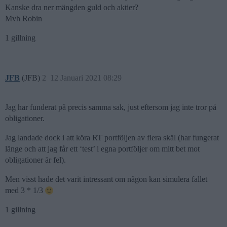
Kanske dra ner mängden guld och aktier?
Mvh Robin
1 gillning
JFB
(JFB)
2
12 Januari 2021 08:29
Jag har funderat på precis samma sak, just eftersom jag inte tror på
obligationer.
Jag landade dock i att köra RT portföljen av flera skäl (har fungerat
länge och att jag får ett ‘test’ i egna portföljer om mitt bet mot
obligationer är fel).
Men visst hade det varit intressant om någon kan simulera fallet
med 3 * 1/3
1 gillning