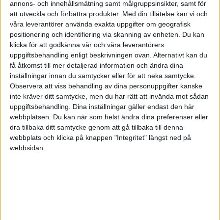
annons- och innehållsmätning samt målgruppsinsikter, samt för
How to Trade Cryptocurrency - For
att utveckla och förbättra produkter.
Med din tillåtelse kan vi och
Beginners
våra leverantörer använda exakta uppgifter om geografisk
positionering och identifiering via skanning av enheten. Du kan
We explain how to trade cryptocurrency for beginners. To start
klicka för att godkänna vår och våra leverantörers
trading cryptocurrency you need to choose a cryptocurrency
uppgiftsbehandling enligt beskrivningen ovan. Alternativt kan du
wallet and an exchange to trade on.
få åtkomst till mer detaljerad information och ändra dina
inställningar innan du samtycker eller för att neka samtycke.
Est. reading time: 20 minutes
Observera att viss behandling av dina personuppgifter kanske
inte kräver ditt samtycke, men du har rätt att invända mot sådan
uppgiftsbehandling. Dina inställningar gäller endast den här
AvaTrade
webbplatsen. Du kan när som helst ändra dina preferenser eller
dra tillbaka ditt samtycke genom att gå tillbaka till denna
Cryptocurrency Trading | Trade
webbplats och klicka på knappen "Integritet" längst ned på
Crypto CFDs @ AvaTrade
webbsidan.
Open a crypto trading account at AvaTrade & trade a variety
of cryptocurrency CFDs with an award-winning broker. ⭐
Enjoy low spreads!
Est. reading time: 13 minutes