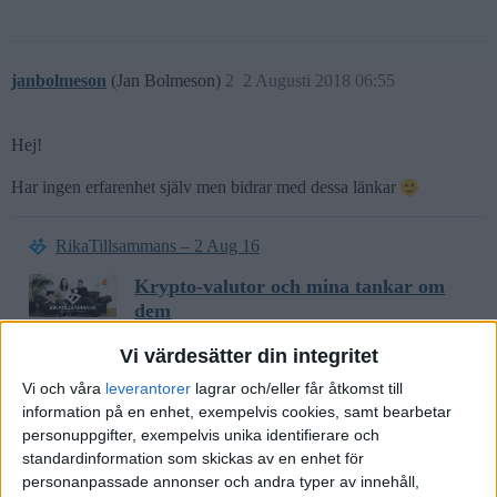
janbolmeson
(Jan Bolmeson)
2
2 Augusti 2018 06:55
Hej!
Har ingen erfarenhet själv men bidrar med dessa länkar
RikaTillsammans – 2 Aug 16
Krypto-valutor och mina tankar om
dem
Läsarfråga: Har du tittat på Bitcoin eller andra cryptovalutor?
Vi värdesätter din integritet
Jag har en del av portfolion och det går jättebra, speciellt den
Vi och våra
leverantorer
lagrar och/eller får åtkomst till
senaste året. Vore kanon
information på en enhet, exempelvis cookies, samt bearbetar
personuppgifter, exempelvis unika identifierare och
standardinformation som skickas av en enhet för
CryptoCurrency Facts
personanpassade annonser och andra typer av innehåll,