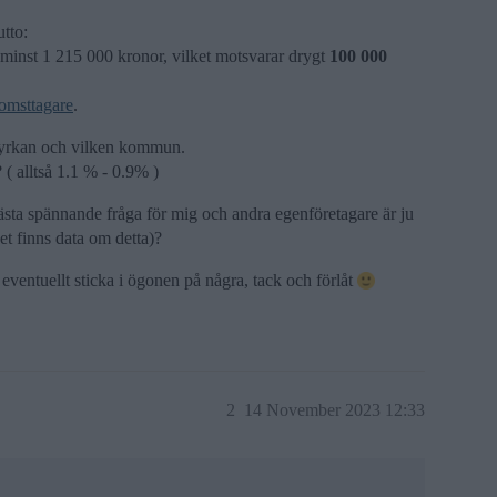
utto:
minst 1 215 000 kronor, vilket motsvarar drygt
100 000
omsttagare
.
kyrkan och vilken kommun.
 ( alltså 1.1 % - 0.9% )
sta spännande fråga för mig och andra egenföretagare är ju
et finns data om detta)?
an eventuellt sticka i ögonen på några, tack och förlåt
2
14 November 2023 12:33