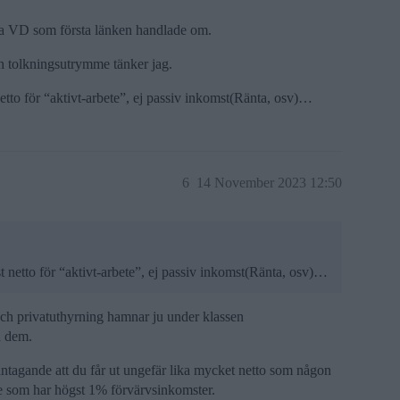
bara VD som första länken handlade om.
ch tolkningsutrymme tänker jag.
 netto för “aktivt-arbete”, ej passiv inkomst(Ränta, osv)…
6
14 November 2023 12:50
st netto för “aktivt-arbete”, ej passiv inkomst(Ränta, osv)…
och privatuthyrning hamnar ju under klassen
å dem.
t antagande att du får ut ungefär lika mycket netto som någon
e som har högst 1% förvärvsinkomster.