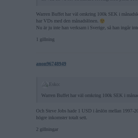
Warren Buffet har väl omkring 100k SEK i månadslön
har VDs med den månadslönen.
Nu är ju inte han verksam i Sverige, så han ingår inte 
1 gillning
anon96748949
Esko:
Warren Buffet har väl omkring 100k SEK i måna
Och Steve Jobs hade 1 USD i årslön mellan 1997-2
högre inkomster totalt sett.
2 gillningar