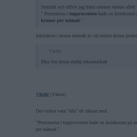
Statistik och siffror jag hittar nämner nästan alltid
" Personerna i
topprocenten
hade en årsinkomst p
kronor per månad
."
Inkluderat i denna statistik är väl endast denna poste
Vikt0r:
Max lön innan statlig inkomstskatt
Vikt0r
(Viktor)
Det verkar vara “alla” de räknar med.
“Personerna i topprocenten hade en årsinkomst på m
per månad.”