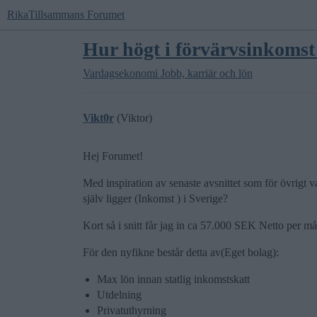
RikaTillsammans Forumet
Hur högt i förvärvsinkomst 
Vardagsekonomi
Jobb, karriär och lön
Vikt0r
(Viktor)
Hej Forumet!
Med inspiration av senaste avsnittet som för övrigt v
själv ligger (Inkomst ) i Sverige?
Kort så i snitt får jag in ca 57.000 SEK Netto per m
För den nyfikne består detta av(Eget bolag):
Max lön innan statlig inkomstskatt
Utdelning
Privatuthyrning