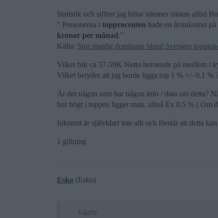
Statistik och siffror jag hittar nämner nästan alltid Br
" Personerna i
topprocenten
hade en årsinkomst på 
kronor per månad
."
Källa:
Stor manlig dominans bland Sveriges toppink
Vilket blir ca 57-59K Netto beroende på medlem i 
Vilket betyder att jag borde ligga top 1 % +/- 0.1 % ?
Är det någon som har någon info / data om detta? Nä
hur högt i toppen ligger man, alltså Ex 0,5 % ( Om d
Inkomst är självklart inte allt och förstår att detta k
1 gillning
Esko
(Esko)
Vikt0r: