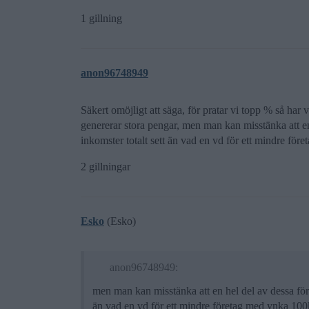
1 gillning
anon96748949
Säkert omöjligt att säga, för pratar vi topp % så har v
genererar stora pengar, men man kan misstänka att en
inkomster totalt sett än vad en vd för ett mindre fö
2 gillningar
Esko
(Esko)
anon96748949:
men man kan misstänka att en hel del av dessa före
än vad en vd för ett mindre företag med ynka 100k