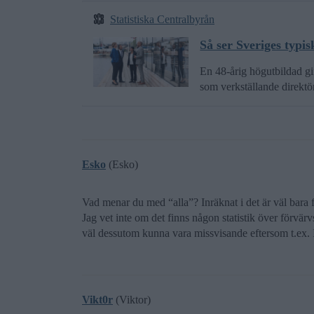
Statistiska Centralbyrån
Så ser Sveriges typi
En 48-årig högutbildad gi
som verkställande direktö
Esko
(Esko)
Vad menar du med “alla”? Inräknat i det är väl bara 
Jag vet inte om det finns någon statistik över förvä
väl dessutom kunna vara missvisande eftersom t.ex.
Vikt0r
(Viktor)