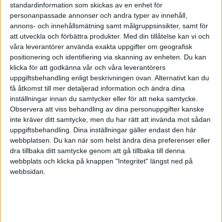
standardinformation som skickas av en enhet för
personanpassade annonser och andra typer av innehåll,
annons- och innehållsmätning samt målgruppsinsikter, samt för
AntonT
(Anton)
3
7 December 2019 04:03
att utveckla och förbättra produkter.
Med din tillåtelse kan vi och
våra leverantörer använda exakta uppgifter om geografisk
Tack Björnen!
positionering och identifiering via skanning av enheten. Du kan
klicka för att godkänna vår och våra leverantörers
uppgiftsbehandling enligt beskrivningen ovan. Alternativt kan du
få åtkomst till mer detaljerad information och ändra dina
inställningar innan du samtycker eller för att neka samtycke.
AntonT
(Anton)
4
7 December 2019 05:05
Observera att viss behandling av dina personuppgifter kanske
inte kräver ditt samtycke, men du har rätt att invända mot sådan
uppgiftsbehandling. Dina inställningar gäller endast den här
Tack Björnen!
webbplatsen. Du kan när som helst ändra dina preferenser eller
Med vänlig hälsning, Anton
dra tillbaka ditt samtycke genom att gå tillbaka till denna
webbplats och klicka på knappen "Integritet" längst ned på
webbsidan.
anon44262585
5
7 December 2019 08:08