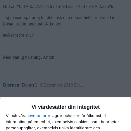
B. 1,25*0,3 = 0,375% och därmed 2% + 0,375% = 2,375%
Jag månadssparar ej till detta isk och räknat heller inte med den
första insättningen på isk kontot.
tacksam för svar!
Med vänlig hälsning, Anton
Bjornen
(Björn)
2
6 December 2019 23:11
Hej,
Vi värdesätter din integritet
Schablonintäkten är 1,25%. På detta betalar du 30% skatt. Svaret på
Vi och våra
leverantorer
lagrar och/eller får åtkomst till
din fråga är ‘B’.
information på en enhet, exempelvis cookies, samt bearbetar
personuppgifter, exempelvis unika identifierare och