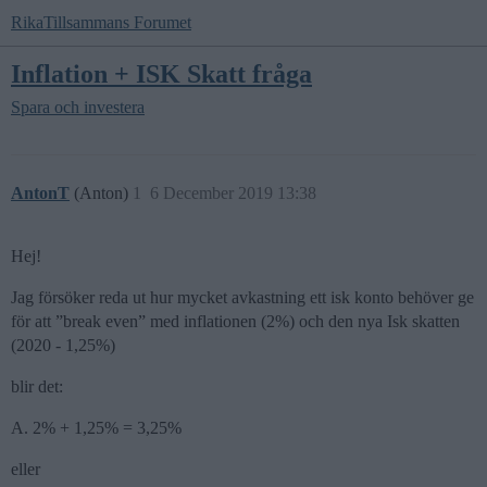
RikaTillsammans Forumet
Inflation + ISK Skatt fråga
Spara och investera
AntonT
(Anton)
1
6 December 2019 13:38
Hej!
Jag försöker reda ut hur mycket avkastning ett isk konto behöver ge
för att ”break even” med inflationen (2%) och den nya Isk skatten
(2020 - 1,25%)
blir det:
A. 2% + 1,25% = 3,25%
eller