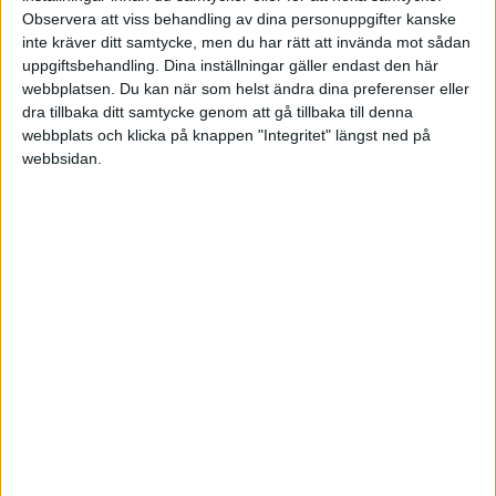
Nybörjarportföljen
Observera att viss behandling av dina personuppgifter kanske
inte kräver ditt samtycke, men du har rätt att invända mot sådan
Beroende på tidshorisont på ditt sparande så passar antingen
uppgiftsbehandling. Dina inställningar gäller endast den här
Globala Barnportföljen eller Nybörjarportföljen.
webbplatsen. Du kan när som helst ändra dina preferenser eller
Men du skulle också kunna kolla in
“Rikatillsammans-portföljen”
dra tillbaka ditt samtycke genom att gå tillbaka till denna
för att få en stabil avkastning genom pensionen.
webbplats och klicka på knappen "Integritet" längst ned på
webbsidan.
Liknande ämnen du kan gilla
Ämne
Svar
Visningar
Aktivitet
Svenskabostadsfonden
21 Januari
2
345
2019
Spara och investera
27
Investera
2
393
September
Spara och investera
2020