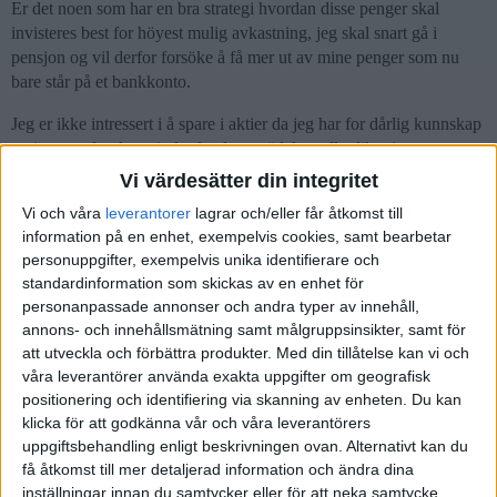
Er det noen som har en bra strategi hvordan disse penger skal
invisteres best for höyest mulig avkastning, jeg skal snart gå i
pensjon og vil derfor forsöke å få mer ut av mine penger som nu
bare står på et bankkonto.
Jeg er ikke intressert i å spare i aktier da jeg har for dårlig kunnskap
og intresse for dette, indexfonder og ädelmetaller liker jeg men stor
usikkerhet med dollar utvikling mot SEK gjör at jeg tviler.
Vi värdesätter din integritet
Vi och våra
leverantorer
lagrar och/eller får åtkomst till
Takker for råd og inspirasjon
information på en enhet, exempelvis cookies, samt bearbetar
personuppgifter, exempelvis unika identifierare och
standardinformation som skickas av en enhet för
personanpassade annonser och andra typer av innehåll,
Robin
(Robin Wikström)
2
25 Mars 2020 07:57
annons- och innehållsmätning samt målgruppsinsikter, samt för
att utveckla och förbättra produkter.
Med din tillåtelse kan vi och
våra leverantörer använda exakta uppgifter om geografisk
Hej!
positionering och identifiering via skanning av enheten. Du kan
Jag rekommenderar några artiklar för dig att läsa:
klicka för att godkänna vår och våra leverantörers
uppgiftsbehandling enligt beskrivningen ovan. Alternativt kan du
Fyra-Hinkar-Strategin
få åtkomst till mer detaljerad information och ändra dina
Globala Barnportföljen
inställningar innan du samtycker eller för att neka samtycke.