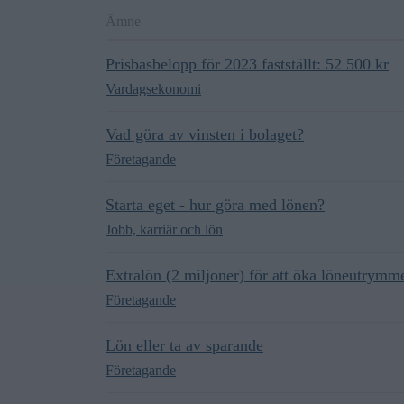
Ämne
Prisbasbelopp för 2023 fastställt: 52 500 kr
Vardagsekonomi
Vad göra av vinsten i bolaget?
Företagande
Starta eget - hur göra med lönen?
Jobb, karriär och lön
Extralön (2 miljoner) för att öka löneutrymm
Företagande
Lön eller ta av sparande
Företagande