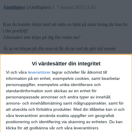
AimHigher
(AimHigher)
2
7 Januari 2025 11:45
Kan du kanske börja med att sätta en limit på antal bolag du kan ha
i din portfölj?
Alternativt inte köpa på dig fler redan nu?
Är ju en början på din resa så får du se vad du gör vid senare
tillfälle
Vi värdesätter din integritet
2 gillningar
Vi och våra
leverantorer
lagrar och/eller får åtkomst till
information på en enhet, exempelvis cookies, samt bearbetar
personuppgifter, exempelvis unika identifierare och
daraobriain
(daraobriain)
3
7 Januari 2025 11:48
standardinformation som skickas av en enhet för
personanpassade annonser och andra typer av innehåll,
annons- och innehållsmätning samt målgruppsinsikter, samt för
Ett av mina bästa beslut någonsin är att släppa aktiehandel och
att utveckla och förbättra produkter.
Med din tillåtelse kan vi och
lämna allt till lysa (numera även globalfonder i Nordnet men
våra leverantörer använda exakta uppgifter om geografisk
principen samma).
positionering och identifiering via skanning av enheten. Du kan
klicka för att godkänna vår och våra leverantörers
För mig var det otroligt skönt att släppa jakten och kontrollbehovet.