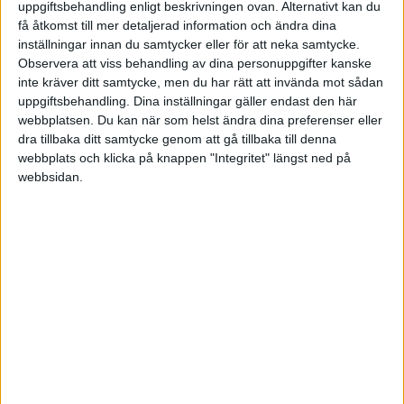
uppgiftsbehandling enligt beskrivningen ovan. Alternativt kan du
Dagarna blev lugnare. Jag kan konstatera att jag överjobbade
få åtkomst till mer detaljerad information och ändra dina
aktieportföljen och nog egentligen inte tyckte om det så mycket som
inställningar innan du samtycker eller för att neka samtycke.
jag sa till mig själv att jag gjorde.
Observera att viss behandling av dina personuppgifter kanske
inte kräver ditt samtycke, men du har rätt att invända mot sådan
Är nog ganska individuellt men för mig var det mycket nice. Jag
uppgiftsbehandling. Dina inställningar gäller endast den här
har gått från att kolla kurser etc flera ggr om dagen till att kolla lysa
webbplatsen. Du kan när som helst ändra dina preferenser eller
en gång i veckan typ. Många minuter som man kan lägga på barn,
dra tillbaka ditt samtycke genom att gå tillbaka till denna
träning och annat.
webbplats och klicka på knappen "Integritet" längst ned på
webbsidan.
3 gillningar
mimmiang
(Mimmi Ä)
4
7 Januari 2025 12:10
Du skulle kunna tillåta dig ha tex. 5 aktier till maxvärde av xx% av
portföljen, för intresses skull
2 gillningar