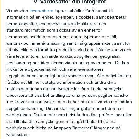
Vi värdesätter din integritet
Jag gjorde en enkel excelkalkyl med sista arbetsdag om 2 år (när vi
Vi och våra
leverantorer
lagrar och/eller får åtkomst till
tänkte ta sabbatsåret). Vi simulerade på min pension, i övrigt har jag
information på en enhet, exempelvis cookies, samt bearbetar
bara räknat med att ISK kapitalet ökar i takt med inflationen (dvs
personuppgifter, exempelvis unika identifierare och
bevarar värdet). Kalkylen håller till 100 års ålder där vi har samma
standardinformation som skickas av en enhet för
livsstil som idag minus barn och arbetskostnader och vi behöver
personanpassade annonser och andra typer av innehåll,
inte sälja huset. Jag får ta ut lite tjänstepension i förväg för att inte
annons- och innehållsmätning samt målgruppsinsikter, samt för
alla lSK medel ska försvinna men sammantaget så ser det väldigt
att utveckla och förbättra produkter.
Med din tillåtelse kan vi och
stabilt ut. Övriga pensioner tas livsvarigt från riktåldern 68 år.
våra leverantörer använda exakta uppgifter om geografisk
Pengarna till sabbatsåret är inte medräknade utan bara en bonus
positionering och identifiering via skanning av enheten. Du kan
som vi i det läget kommer att resa upp.
klicka för att godkänna vår och våra leverantörers
uppgiftsbehandling enligt beskrivningen ovan. Alternativt kan du
Psykologi:
få åtkomst till mer detaljerad information och ändra dina
inställningar innan du samtycker eller för att neka samtycke.
Jag har det senaste halvåret försökt sälja in tanken på att vi relativt
Observera att viss behandling av dina personuppgifter kanske
snart kan sluta arbeta till min fru. Det är betydligt tuffare att sälja in
inte kräver ditt samtycke, men du har rätt att invända mot sådan
detta än ett sabbatsår men jag har verkligen ingen lust att gå hemma
uppgiftsbehandling. Dina inställningar gäller endast den här
medans hon arbetar, det roliga är ju vad vi tillsammans kan hitta på.
webbplatsen. Du kan när som helst ändra dina preferenser eller
Till viss del handlar hennes tveksamhet om att det är jobbigt att
dra tillbaka ditt samtycke genom att gå tillbaka till denna
bryta mot normer, till viss del handlar det om hur man hanterar
webbplats och klicka på knappen "Integritet" längst ned på
osäkerheten som det alltid finns i den här typen av beräkningar. Det
webbsidan.