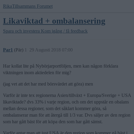
RikaTillsammans Forumet
Likaviktad + ombalansering
Spara och investera
Kom igång / få feedback
Par1
(Pär)
1
29 Augusti 2018 07:00
Har kollat lite på Nybörjarportföljen, men kan någon förklara
viktningen inom aktiedelen för mig?
(jag vet att det har med börsvärdet att göra) men
Varför är inte tex regionerna Asien/tillväxt + Europa/Sverige + USA
likaviktade? dvs 33% i varje region, och om det uppstår en obalans
mellan dessa regioner, som det såklart kommer göra, så
ombalanserar man för att återgå till 1/3 var. Dvs säljer av den region
som har gått bäst för att köpa den som har gått sämst.
Varför antar man att just USA är den region som kommer gå bäst i