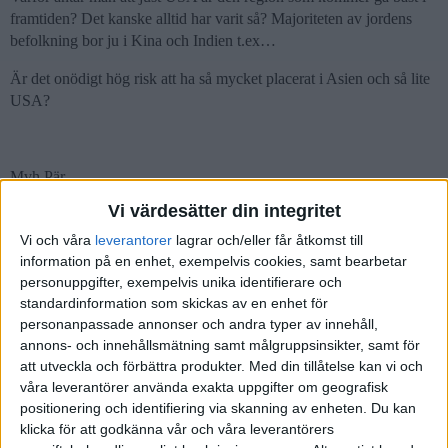
framtiden? Det kanske alltid har varit så? Majoriteten av jordens
befolkning bor ju i Kina och Indien t.ex…
Är det onödigt hög risk att ha så mycket placerat i Asien och så lite
USA?
Mvh Pär
Vi värdesätter din integritet
Vi och våra
leverantorer
lagrar och/eller får åtkomst till
information på en enhet, exempelvis cookies, samt bearbetar
janbolmeson
(Jan Bolmeson)
2
29 Augusti 2018 07:12
personuppgifter, exempelvis unika identifierare och
standardinformation som skickas av en enhet för
personanpassade annonser och andra typer av innehåll,
Hej!
annons- och innehållsmätning samt målgruppsinsikter, samt för
Ja, som du skriver så handlar det om marknadsvärde. Indexfonder
att utveckla och förbättra produkter.
Med din tillåtelse kan vi och
anpassar sig dock efter förändringar, så skulle USA ha minskad
våra leverantörer använda exakta uppgifter om geografisk
styrka och Asien växa så skulle globalfonder troligtvis balanseras
positionering och identifiering via skanning av enheten. Du kan
om utefter det.
klicka för att godkänna vår och våra leverantörers