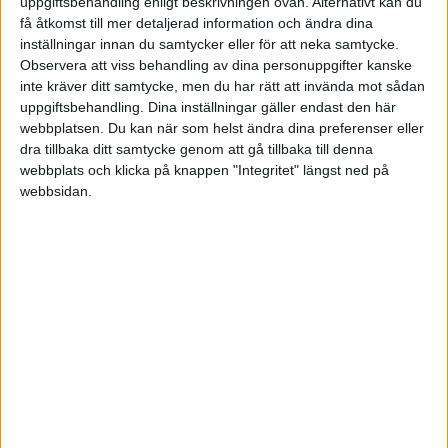
uppgiftsbehandling enligt beskrivningen ovan. Alternativt kan du
Jag personligen har valt att ha större exponering mot Asien än de
få åtkomst till mer detaljerad information och ändra dina
rekommenderade portföljvikterna, det beslutet är något alla får
inställningar innan du samtycker eller för att neka samtycke.
fundera över hur de själva vill göra. En sak att ha i åtanke är att
Observera att viss behandling av dina personuppgifter kanske
tillväxtmarknaderna svänger mer, så med större andel tillväxt blir
inte kräver ditt samtycke, men du har rätt att invända mot sådan
det troligtvis högre volatilitet i hela portföljen.
uppgiftsbehandling. Dina inställningar gäller endast den här
webbplatsen. Du kan när som helst ändra dina preferenser eller
Hälsningar
dra tillbaka ditt samtycke genom att gå tillbaka till denna
Elin
webbplats och klicka på knappen "Integritet" längst ned på
webbsidan.
Liknande ämnen du kan gilla
Ämne
Svar
Visningar
Aktivitet
Bästa fondsparande
1
286
7 Mars 2018
Portföljer och allokering
Fördelning av fonder
5
1036
4 Maj 2020