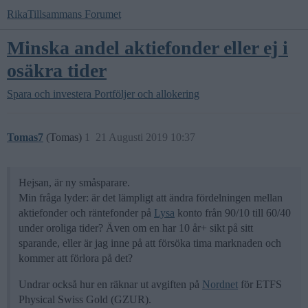
RikaTillsammans Forumet
Minska andel aktiefonder eller ej i
osäkra tider
Spara och investera
Portföljer och allokering
Tomas7
(Tomas)
1
21 Augusti 2019 10:37
Hejsan, är ny småsparare.
Min fråga lyder: är det lämpligt att ändra fördelningen mellan
aktiefonder och räntefonder på
Lysa
konto från 90/10 till 60/40
under oroliga tider? Även om en har 10 år+ sikt på sitt
sparande, eller är jag inne på att försöka tima marknaden och
kommer att förlora på det?
Undrar också hur en räknar ut avgiften på
Nordnet
för ETFS
Physical Swiss Gold (GZUR).