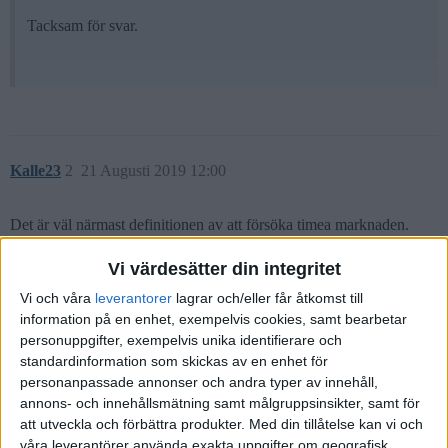
Tacksam för svar.
Kalle23
2
21 Augusti 2019 12:00
Det är väl närmast definitionen av att försöka timea marknaden.
Poängen är ju att du inte kan veta när det är osäkra tider. Sannolikt
Vi värdesätter din integritet
förlorar du på det, det är en av grundteserna för denna blogg.
Vi och våra
leverantorer
lagrar och/eller får åtkomst till
Kanske har du egentligen för hög risk för vad du känner dig
information på en enhet, exempelvis cookies, samt bearbetar
bekväm med? Oavsett om du upplever tiderna som osäkra eller inte.
personuppgifter, exempelvis unika identifierare och
standardinformation som skickas av en enhet för
personanpassade annonser och andra typer av innehåll,
annons- och innehållsmätning samt målgruppsinsikter, samt för
Tomas7
(Tomas)
3
21 Augusti 2019 12:37
att utveckla och förbättra produkter.
Med din tillåtelse kan vi och
våra leverantörer använda exakta uppgifter om geografisk