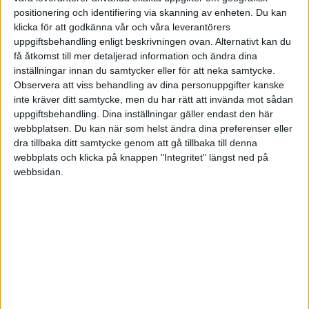
positionering och identifiering via skanning av enheten. Du kan
Tack Kalle för ditt svar, det är nog som du säger, jag känner oro för
klicka för att godkänna vår och våra leverantörers
den höga risken att det pendlar mycket vid 90/40 fördelningen, får
uppgiftsbehandling enligt beskrivningen ovan. Alternativt kan du
försöka hitta ett lägre läge där jag känner mig bekväm med som du
få åtkomst till mer detaljerad information och ändra dina
skrev, tack.
inställningar innan du samtycker eller för att neka samtycke.
Observera att viss behandling av dina personuppgifter kanske
inte kräver ditt samtycke, men du har rätt att invända mot sådan
uppgiftsbehandling. Dina inställningar gäller endast den här
webbplatsen. Du kan när som helst ändra dina preferenser eller
Tomas7
(Tomas)
4
21 Augusti 2019 13:15
dra tillbaka ditt samtycke genom att gå tillbaka till denna
webbplats och klicka på knappen "Integritet" längst ned på
Tack Kalle för ditt svar, det är nog som du skriver att jag inte känner
webbsidan.
mig bekväm med den höga risken vid 90/10 fördelningen, ska nog
försöka hitta en nivå där jag inte behöver oroa mig lika mycket,
trevlig dag
Liknande ämnen du kan gilla
Ämne
Svar
Visningar
Aktivitet