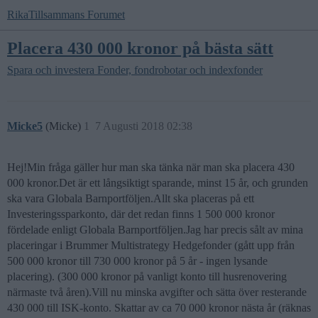
RikaTillsammans Forumet
Placera 430 000 kronor på bästa sätt
Spara och investera
Fonder, fondrobotar och indexfonder
Micke5
(Micke)
1
7 Augusti 2018 02:38
Hej!Min fråga gäller hur man ska tänka när man ska placera 430
000 kronor.Det är ett långsiktigt sparande, minst 15 år, och grunden
ska vara Globala Barnportföljen.Allt ska placeras på ett
Investeringssparkonto, där det redan finns 1 500 000 kronor
fördelade enligt Globala Barnportföljen.Jag har precis sålt av mina
placeringar i Brummer Multistrategy Hedgefonder (gått upp från
500 000 kronor till 730 000 kronor på 5 år - ingen lysande
placering). (300 000 kronor på vanligt konto till husrenovering
närmaste två åren).Vill nu minska avgifter och sätta över resterande
430 000 till ISK-konto. Skattar av ca 70 000 kronor nästa år (räknas