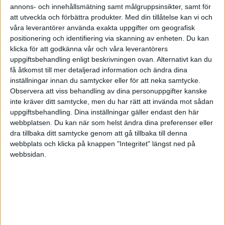
annons- och innehållsmätning samt målgruppsinsikter, samt för
lite sedan Facebook rasade, men de har återhämtat sig.
att utveckla och förbättra produkter.
Med din tillåtelse kan vi och
våra leverantörer använda exakta uppgifter om geografisk
Om du nu avvaktar, när tycker/tror du att börsen har rasat tillräckligt
positionering och identifiering via skanning av enheten. Du kan
för att du vill gå in? 10%, 20% eller 30%? Tänk om den inte rasar
klicka för att godkänna vår och våra leverantörers
mer än 5% på fyra år, men går upp 35%? Då har du tappat rätt stor
uppgiftsbehandling enligt beskrivningen ovan. Alternativt kan du
avkastning.
få åtkomst till mer detaljerad information och ändra dina
inställningar innan du samtycker eller för att neka samtycke.
Nä, skicka in allt på en gång.
Observera att viss behandling av dina personuppgifter kanske
Jag har en tjänstepension som inte fylls på längre där jag placerade
inte kräver ditt samtycke, men du har rätt att invända mot sådan
allt i LF Global indexnära på en gång. Det var 480 000:-
uppgiftsbehandling. Dina inställningar gäller endast den här
webbplatsen. Du kan när som helst ändra dina preferenser eller
Lycka till,
dra tillbaka ditt samtycke genom att gå tillbaka till denna
webbplats och klicka på knappen "Integritet" längst ned på
Fredrik
webbsidan.
Indexpatronen
3
7 Augusti 2018 06:27