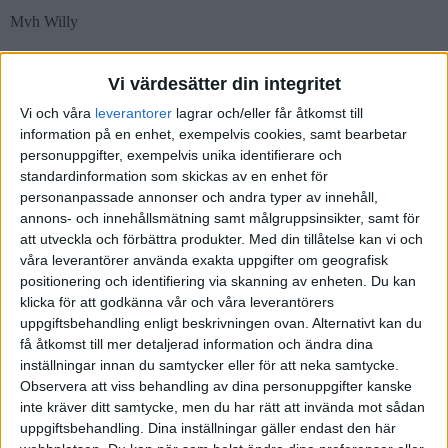
Mvh Willy
Vi värdesätter din integritet
Vi och våra
leverantorer
lagrar och/eller får åtkomst till
information på en enhet, exempelvis cookies, samt bearbetar
Nestor
(Nestor)
2
7 November 2019 10:30
personuppgifter, exempelvis unika identifierare och
standardinformation som skickas av en enhet för
personanpassade annonser och andra typer av innehåll,
Omöjligt att svara på med så knapphändiga uppgifter.
annons- och innehållsmätning samt målgruppsinsikter, samt för
att utveckla och förbättra produkter.
Med din tillåtelse kan vi och
Hur har utvecklingen varit de senaste åren? AMF och SPP är
våra leverantörer använda exakta uppgifter om geografisk
seriösa aktörer. Har utvecklingen jämfört med index varit bra så
positionering och identifiering via skanning av enheten. Du kan
behåll dem. I annat fall får du överväga flytt, eller omplacering
klicka för att godkänna vår och våra leverantörers
inom ramen för det befintliga pensionssparandet
uppgiftsbehandling enligt beskrivningen ovan. Alternativt kan du
få åtkomst till mer detaljerad information och ändra dina
Om du ligger under en inkomst nästa år på 509 000 kr får du tänka
inställningar innan du samtycker eller för att neka samtycke.
till en gång extra. Hamnar du, tack vara din påbörjade lyft av
Observera att viss behandling av dina personuppgifter kanske
pensionen över denna summa, får du betala 20 procent extra i statlig
inte kräver ditt samtycke, men du har rätt att invända mot sådan
skatt.
uppgiftsbehandling. Dina inställningar gäller endast den här