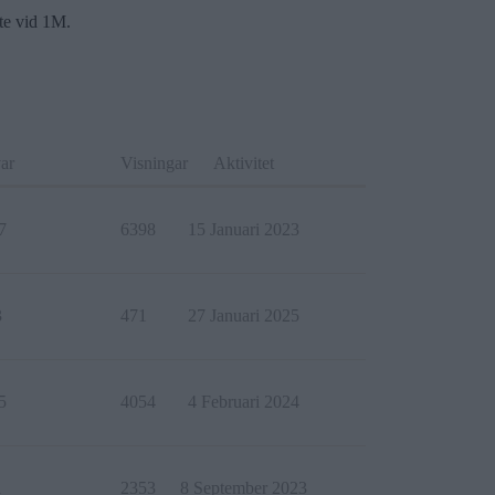
nte vid 1M.
ar
Visningar
Aktivitet
7
6398
15 Januari 2023
3
471
27 Januari 2025
5
4054
4 Februari 2024
1
2353
8 September 2023