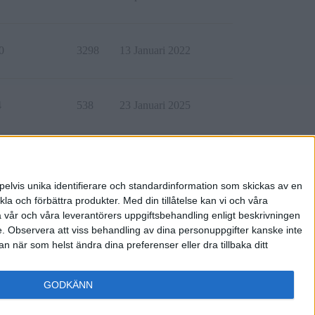
0
3298
13 Januari 2022
4
538
23 Januari 2025
2
4315
31 December 2025
pelvis unika identifierare och standardinformation som skickas av en
la och förbättra produkter.
Med din tillåtelse kan vi och våra
a vår och våra leverantörers uppgiftsbehandling enligt beskrivningen
e.
Observera att viss behandling av dina personuppgifter kanske inte
 när som helst ändra dina preferenser eller dra tillbaka ditt
GODKÄNN