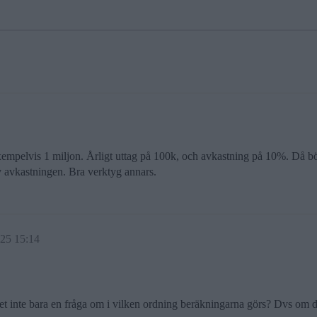
exempelvis 1 miljon. Årligt uttag på 100k, och avkastning på 10%. Då bör
 av avkastningen. Bra verktyg annars.
025 15:14
et inte bara en fråga om i vilken ordning beräkningarna görs? Dvs om 