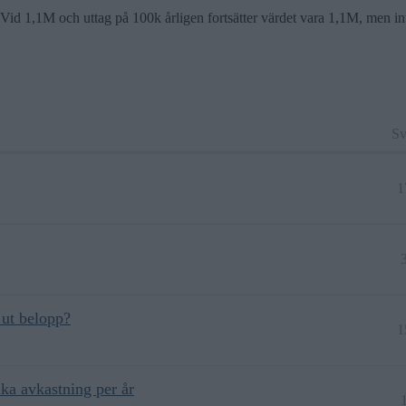
 Vid 1,1M och uttag på 100k årligen fortsätter värdet vara 1,1M, men i
Sv
1
 ut belopp?
1
ika avkastning per år