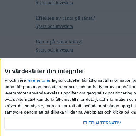
Spara och investera
Effekten av ränta på ränta?
Spara och investera
Ränta på ränta kalkyl
Spara och investera
Ränta på ränta-kalkylatorn på hemsidan ger 
Vi värdesätter din integritet
Forum- och RT-relaterat
Vi och våra
leverantorer
lagrar och/eller får åtkomst till informatio
enhet för personanpassade annonser och andra typer av innehåll, ann
leverantörer använda exakta uppgifter om geografisk positionering oc
ovan. Alternativt kan du få åtkomst till mer detaljerad information oc
kräver ditt samtycke, men du har rätt att invända mot sådan uppgifts
samtycke genom att gå tillbaka till denna webbplats och klicka på kn
Hem
Kategorier
Riktlinjer
Villkor
Integrit
FLER ALTERNATIV
Drivs av
Discourse
, visas bäst med JavaScript aktive