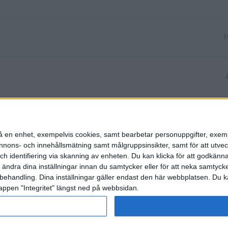
1
en lägre summa
n på en enhet, exempelvis cookies, samt bearbetar personuppgifter, exem
ons- och innehållsmätning samt målgruppsinsikter, samt för att utveck
h identifiering via skanning av enheten. Du kan klicka för att godkänn
h ändra dina inställningar innan du samtycker eller för att neka samtyck
behandling. Dina inställningar gäller endast den här webbplatsen. Du kan
appen "Integritet" längst ned på webbsidan.
etspolicy
rat