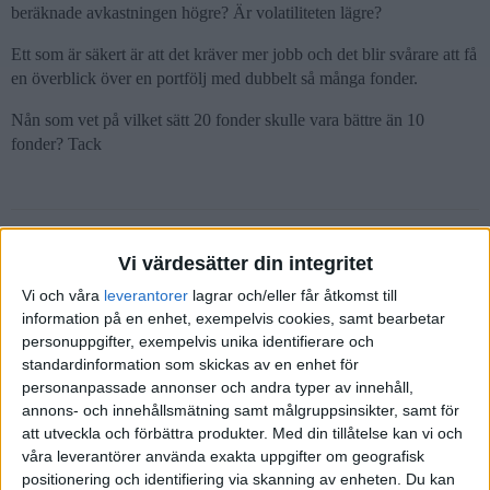
beräknade avkastningen högre? Är volatiliteten lägre?
Ett som är säkert är att det kräver mer jobb och det blir svårare att få
en överblick över en portfölj med dubbelt så många fonder.
Nån som vet på vilket sätt 20 fonder skulle vara bättre än 10
fonder? Tack
janbolmeson
(Jan Bolmeson)
2
20 Januari 2019 04:08
Vi värdesätter din integritet
Vi och våra
leverantorer
lagrar och/eller får åtkomst till
Det är lite olika syften med de olika fonderna som tillkommer. T.ex.
information på en enhet, exempelvis cookies, samt bearbetar
bidrar småbolagsfonderna med en högre risk och högre förväntad
personuppgifter, exempelvis unika identifierare och
avkastning samtidigt som t.ex. de flera räntefonderna ger en en
standardinformation som skickas av en enhet för
större riskspridning och borde skydda portföljen bättre.
personanpassade annonser och andra typer av innehåll,
annons- och innehållsmätning samt målgruppsinsikter, samt för
Jag tänker intuitivt (kanske felaktigt?) att jag får en bättre portfölj
att utveckla och förbättra produkter.
Med din tillåtelse kan vi och
eftersom jag får fler
olika
tillgångsslag i portföljen. Det är nämligen
våra leverantörer använda exakta uppgifter om geografisk
ingen mening att köpa två globalfonder som investerar i samma
positionering och identifiering via skanning av enheten. Du kan