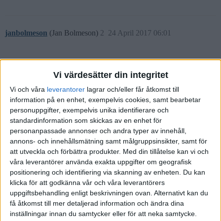
janbolmeson
(Jan Bolmeson)
2
24 April 2017 06:01
Hej Ida,
Sannolikheten att du skulle ha rätt i både din gissning i vad som
Vi värdesätter din integritet
sker (att det är ett tredjevärldskrig på gång) och vår kollektiva
Vi och våra
leverantorer
lagrar och/eller får åtkomst till
förmåga att gissa i vad det innebär (dvs. placering av pengar) skulle
information på en enhet, exempelvis cookies, samt bearbetar
jag sammanfatta som väldigt låg. Det jag tror är viktigt, oavsett om
personuppgifter, exempelvis unika identifierare och
vi står inför ett tredje världskrig eller inte, är att du har en
standardinformation som skickas av en enhet för
diversifierad portfölj. På 15 års-sikt så bör du ha största delen i
personanpassade annonser och andra typer av innehåll,
aktier, med en del guld vid sidan. Aktierna bör vara t ex.
annons- och innehållsmätning samt målgruppsinsikter, samt för
indexfonder, både lokala och globala.
att utveckla och förbättra produkter.
Med din tillåtelse kan vi och
våra leverantörer använda exakta uppgifter om geografisk
positionering och identifiering via skanning av enheten. Du kan
klicka för att godkänna vår och våra leverantörers
uppgiftsbehandling enligt beskrivningen ovan. Alternativt kan du
få åtkomst till mer detaljerad information och ändra dina
inställningar innan du samtycker eller för att neka samtycke.
ida
3
24 April 2017 08:55