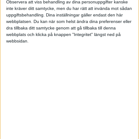
Observera att viss behandling av dina personuppgifter kanske
inte kräver ditt samtycke, men du har rätt att invända mot sådan
Tack så mycket för ditt väldigt snabbt svar.
uppgiftsbehandling. Dina inställningar gäller endast den här
webbplatsen. Du kan när som helst ändra dina preferenser eller
dra tillbaka ditt samtycke genom att gå tillbaka till denna
webbplats och klicka på knappen "Integritet" längst ned på
Liknande ämnen du kan gilla
webbsidan.
Ämne
Svar
Aktivitet
Hur hanterar man en osäker
9 December
sparhorisont?
12
2021
Spara och investera
Mellanrisk lekportfölj
1
9 Mars 2021
Kom igång / få feedback
Hjälp mig sitta still i båten, hur
ska jag tänka när det skrivs så
30
mycket om oroligheter och
9
September
börsras?
2021