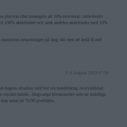
n placerat efter tumregeln att 10% investerat i aktiefonder
 med 100% aktiefonder och sänk andelen aktiefonder med 10%
nna maximera avkastningen på lång sikt men att ändå få ned
3
6 Augusti 2019 07:50
 på dagens situation med hot om handelskrig, övervärderad
kan mycket hända - långvariga börskrascher som tar åtskilliga
g nog satsat på 70/30 portföljen.