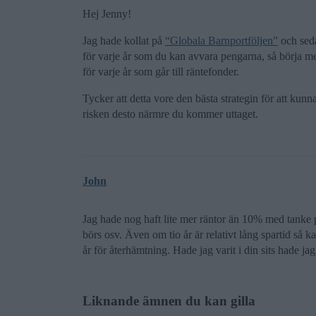
Hej Jenny!
Jag hade kollat på
“Globala Barnportföljen”
och seda
för varje år som du kan avvara pengarna, så börja
för varje år som går till räntefonder.
Tycker att detta vore den bästa strategin för att ku
risken desto närmre du kommer uttaget.
John
Jag hade nog haft lite mer räntor än 10% med tanke
börs osv. Även om tio år är relativt lång spartid så 
år för återhämtning. Hade jag varit i din sits hade ja
Liknande ämnen du kan gilla