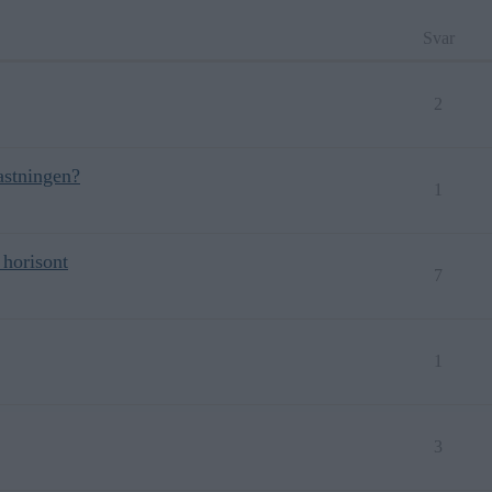
Svar
2
astningen?
1
 horisont
7
1
3