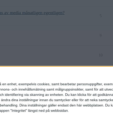
ras av media månatligen egentligen?
5
9
10
sa jämförelser som görs
11
n på en enhet, exempelvis cookies, samt bearbetar personuppgifter, exem
ons- och innehållsmätning samt målgruppsinsikter, samt för att utveck
h identifiering via skanning av enheten. Du kan klicka för att godkänn
h ändra dina inställningar innan du samtycker eller för att neka samtyck
behandling. Dina inställningar gäller endast den här webbplatsen. Du kan
appen "Integritet" längst ned på webbsidan.
etspolicy