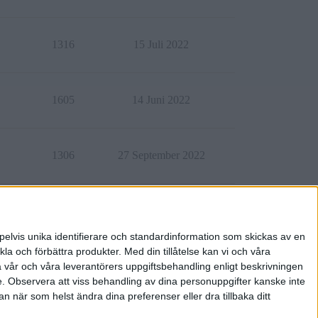
1316
15 Juli 2022
1605
14 Juni 2022
1306
27 September 2022
425
9 Juni 2025
pelvis unika identifierare och standardinformation som skickas av en
la och förbättra produkter.
Med din tillåtelse kan vi och våra
a vår och våra leverantörers uppgiftsbehandling enligt beskrivningen
e.
Observera att viss behandling av dina personuppgifter kanske inte
 när som helst ändra dina preferenser eller dra tillbaka ditt