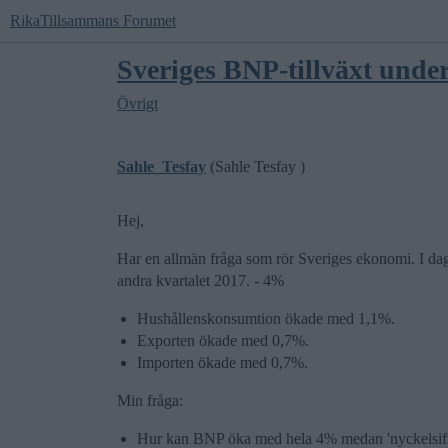
RikaTillsammans Forumet
Sveriges BNP-tillväxt unde
Övrigt
Sahle_Tesfay
(Sahle Tesfay )
Hej,
Har en allmän fråga som rör Sveriges ekonomi. I da
andra kvartalet 2017. - 4%
Hushållenskonsumtion ökade med 1,1%.
Exporten ökade med 0,7%.
Importen ökade med 0,7%.
Min fråga:
Hur kan BNP öka med hela 4% medan 'nyckelsiffro