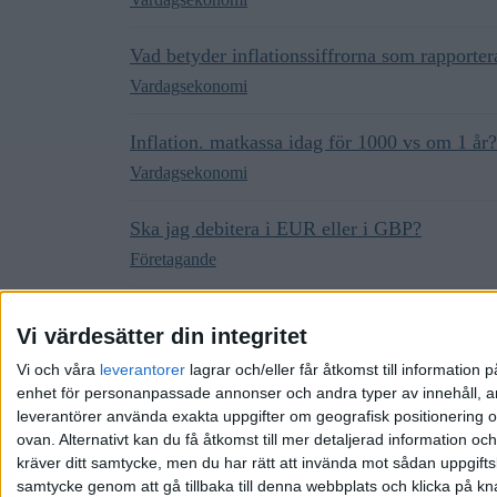
Vad betyder inflationssiffrorna som rapporte
Vardagsekonomi
Inflation. matkassa idag för 1000 vs om 1 år?
Vardagsekonomi
Ska jag debitera i EUR eller i GBP?
Företagande
Varför BNP är ett så uselt mätverktyg för vis
Vi värdesätter din integritet
Nyheter och omvärldsbevakning
Vi och våra
leverantorer
lagrar och/eller får åtkomst till informatio
enhet för personanpassade annonser och andra typer av innehåll, ann
leverantörer använda exakta uppgifter om geografisk positionering oc
ovan. Alternativt kan du få åtkomst till mer detaljerad information oc
kräver ditt samtycke, men du har rätt att invända mot sådan uppgifts
samtycke genom att gå tillbaka till denna webbplats och klicka på kn
Hem
Kategorier
Riktlinjer
Villkor
Integrit