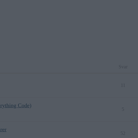
Svar
11
rything Code)
5
rer
52