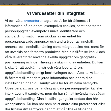
är teorin att det handlar om ett penningtvättsupplägg där en stor del
av pengarna går genom flera länder för att sedan återföras till
Vi värdesätter din integritet
Sverige.
Vi och våra
leverantorer
lagrar och/eller får åtkomst till
– Det här är en blandning av både och, en del är legala pengar. Men
information på en enhet, exempelvis cookies, samt bearbetar
vår bedömning är att majoriteten är från brottsvinster. Det är
personuppgifter, exempelvis unika identifierare och
huvudsakligen därifrån de här pengarna kommer.
standardinformation som skickas av en enhet för
"
personanpassade annonser och andra typer av innehåll,
annons- och innehållsmätning samt målgruppsinsikter, samt för
1 gillning
att utveckla och förbättra produkter.
Med din tillåtelse kan vi och
våra leverantörer använda exakta uppgifter om geografisk
positionering och identifiering via skanning av enheten. Du kan
klicka för att godkänna vår och våra leverantörers
emilv
(Emil Vikström)
4
4 Juli 2023 15:51
uppgiftsbehandling enligt beskrivningen ovan. Alternativt kan du
få åtkomst till mer detaljerad information och ändra dina
inställningar innan du samtycker eller för att neka samtycke.
Tips är att beställa ut domen från Ystads tingsrätt! Jag har just
Observera att viss behandling av dina personuppgifter kanske
skickat efter den. Nu lär de ha gått hem för dagen men
inte kräver ditt samtycke, men du har rätt att invända mot sådan
handläggarna brukar vara snabba så om du beställer den nu får du
uppgiftsbehandling. Dina inställningar gäller endast den här
den nog imorgon bitti.
webbplatsen. Du kan när som helst ändra dina preferenser eller
dra tillbaka ditt samtycke genom att gå tillbaka till denna