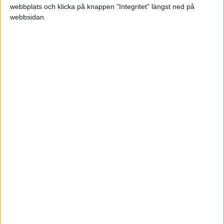
webbplats och klicka på knappen "Integritet" längst ned på
webbsidan.
Nestor
(Nestor)
5
4 Juli 2023 16:35
Har du som “ärlig svensk” försökt gå in i en svensk bank och sätta
in 20 000 kr i kontanter, så vet du svaret. Det kan kanske lyckas,
men helt säkert är det inte.
Kommer du in med 40 miljoner, så ringer banken polisen.
2 gillningar
AnthonB
(Anthon Byberg)
6
4 Juli 2023 16:50
Jag bor precis bredvid ystad tingsrätt, jag kan gå förbi imorgon och
hämta upp den!