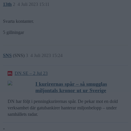
13th
2
4 Juli 2023 15:11
Svarta kontanter.
5 gillningar
SNS
(SNS)
3
4 Juli 2023 15:24
DN.SE – 2 Jul 23
I kurirernas spår – så smugglas
miljontals kronor ut ur Sverige
DN har följt i penningkurirernas spår. De pekar mot en dold
verksamhet där gatubankirer hanterar miljonbelopp – under
samhällets radar.
"