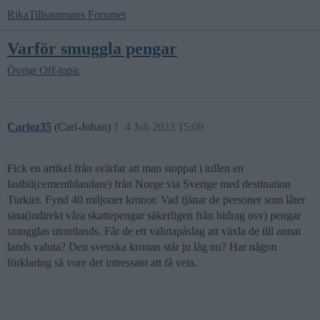
RikaTillsammans Forumet
Varför smuggla pengar
Övrigt
Off-topic
Carloz35
(Carl-Johan)
1
4 Juli 2023 15:09
Fick en artikel från svärfar att man stoppat i tullen en
lastbil(cementblandare) från Norge via Sverige med destination
Turkiet. Fynd 40 miljoner kronor. Vad tjänar de personer som låter
sina(indirekt våra skattepengar säkerligen från bidrag osv) pengar
smugglas utomlands. Får de ett valutapåslag att växla de till annat
lands valuta? Den svenska kronan står ju låg nu? Har någon
förklaring så vore det intressant att få veta.