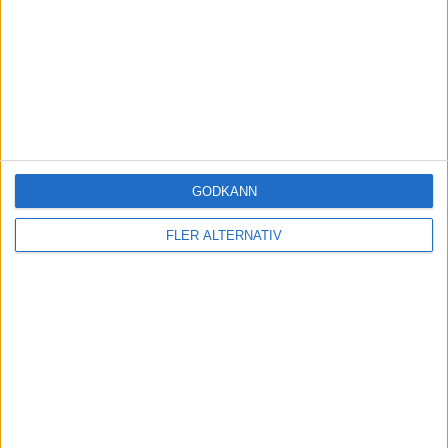
show post in topic
Liknande ämnen du kan gilla
Ämne
Svar
Aktivitet
Ålder/risk
GODKÄNN
4
5 Juli 2019
Pension
FLER ALTERNATIV
Investera som pensionär
7 Oktober
2
2018
Pension
Säkra inför pension
4
29 Juli 2019
Pension
Hur placera för pension om 5
21 Februari
år?
5
2025