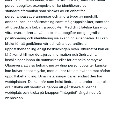
rätt utifrån uttagstidpunkten. Tex om man vill gå vid 60 och ta ut
personuppgifter, exempelvis unika identifierare och
vissa pensioner mellan 60-65 år så borde man i så fall med samma
standardinformation som skickas av en enhet för
logik börja dra ner redan från 50 år.
personanpassade annonser och andra typer av innehåll,
annons- och innehållsmätning samt målgruppsinsikter, samt för
Tycker man det är för konservativt med 10 år (klarar högre risk) att
att utveckla och förbättra produkter.
Med din tillåtelse kan vi och
dra ner till målfördelningen så kan man ju sätta sin egen siffra, 5 år,
våra leverantörer använda exakta uppgifter om geografisk
7 år.
positionering och identifiering via skanning av enheten. Du kan
klicka för att godkänna vår och våra leverantörers
När man väl låst målfördelningen (tex 40%), hur många år man vill
uppgiftsbehandling enligt beskrivningen ovan. Alternativt kan du
dra ner risken under (tex 10 år) och när man vill ta ut pensionen (tex
få åtkomst till mer detaljerad information och ändra dina
65) så är ju resten bara matematik.
inställningar innan du samtycker eller för att neka samtycke.
Observera att viss behandling av dina personuppgifter kanske
Sen finns det också de som förordar att man långt in i pension
inte kräver ditt samtycke, men du har rätt att invända mot sådan
återigen kan öka aktieandelen / risken när man passerat den
uppgiftsbehandling. Dina inställningar gäller endast den här
känsligaste perioden. Man är sannolikt som mest sårbar precis när
webbplatsen. Du kan när som helst ändra dina preferenser eller
man går i pension då kapitalet är som störst och då en svår och lång
dra tillbaka ditt samtycke genom att gå tillbaka till denna
krasch skulle skada en som mest. Dvs man gör uttag under ett antal
webbplats och klicka på knappen "Integritet" längst ned på
år där man tvingas sälja av “billigt”, pengar som sedan konsumeras
webbsidan.
och aldrig får chansen att återhämta sig i nästa uppgång. När man är
genom en sådan period så kan man i så fall återigen öka risken.
Men det är ju ett beslut man kan ta senare.