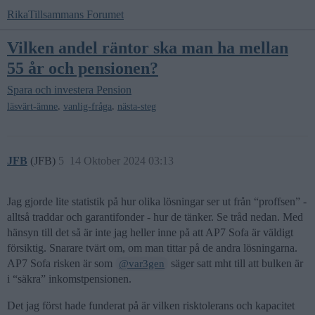
RikaTillsammans Forumet
Vilken andel räntor ska man ha mellan
55 år och pensionen?
Spara och investera
Pension
,
,
läsvärt-ämne
vanlig-fråga
nästa-steg
JFB
(JFB)
5
14 Oktober 2024 03:13
Jag gjorde lite statistik på hur olika lösningar ser ut från “proffsen” -
alltså traddar och garantifonder - hur de tänker. Se tråd nedan. Med
hänsyn till det så är inte jag heller inne på att AP7 Sofa är väldigt
försiktig. Snarare tvärt om, om man tittar på de andra lösningarna.
AP7 Sofa risken är som
säger satt mht till att bulken är
@var3gen
i “säkra” inkomstpensionen.
Det jag först hade funderat på är vilken risktolerans och kapacitet