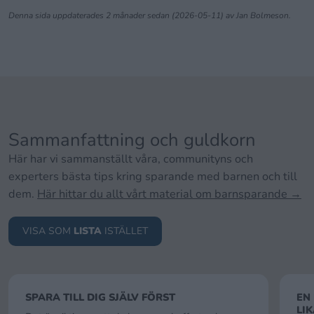
Denna sida uppdaterades 2 månader sedan (2026-05-11) av Jan Bolmeson.
Sammanfattning och guldkorn
Här har vi sammanställt våra, communityns och
experters bästa tips kring sparande med barnen och till
dem.
Här hittar du allt vårt material om barnsparande →
VISA SOM
LISTA
ISTÄLLET
SPARA TILL DIG SJÄLV FÖRST
EN
LI