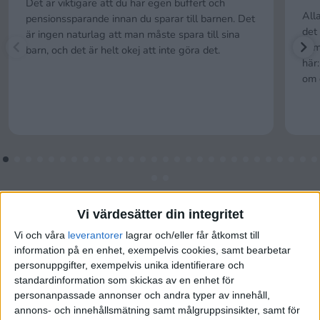
Det är viktigare att du har egen buffert och
All
pensionssparande innan du sparar till barnen. Det
det
är ingen naturlag att man måste spara till sina
sum
barn, och det är helt okej att inte göra det.
här
om 
Vi värdesätter din integritet
Vi och våra
leverantorer
lagrar och/eller får åtkomst till
information på en enhet, exempelvis cookies, samt bearbetar
personuppgifter, exempelvis unika identifierare och
standardinformation som skickas av en enhet för
personanpassade annonser och andra typer av innehåll,
annons- och innehållsmätning samt målgruppsinsikter, samt för