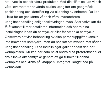
att utveckla och förbättra produkter.
Med din tillåtelse kan vi och
våra leverantörer använda exakta uppgifter om geografisk
Spara till dig själv först, det är ingen
positionering och identifiering via skanning av enheten. Du kan
klicka för att godkänna vår och våra leverantörers
naturlag att spara till barnen
uppgiftsbehandling enligt beskrivningen ovan. Alternativt kan du
få åtkomst till mer detaljerad information och ändra dina
Det är ungefär som flygbolagen säger: sätt först masken
inställningar innan du samtycker eller för att neka samtycke.
på dig själv innan du hjälper andra. Det är viktigare att
Observera att viss behandling av dina personuppgifter kanske
inte kräver ditt samtycke, men du har rätt att invända mot sådan
du har en egen
buffert
, ett eget pensionssparande och
uppgiftsbehandling. Dina inställningar gäller endast den här
pengar till det som behövs under barnens uppväxt,
innan
webbplatsen. Du kan när som helst ändra dina preferenser eller
du sparar till barnen.
dra tillbaka ditt samtycke genom att gå tillbaka till denna
webbplats och klicka på knappen "Integritet" längst ned på
Det är ingen naturlag att man måste spara till sina barn,
webbsidan.
och det är helt okej att låta bli. Vi fick själva inga stora
summor när vi växte upp, och det har gått ganska bra
ändå. Faktum är att många föräldrar i Sverige inte ens
sparar tillräckligt till sig själva, än mindre till barnen.
Den senaste statistiken från
Fondbolagens förening
visar
att
85 procent av Sveriges föräldrar sparar regelbundet