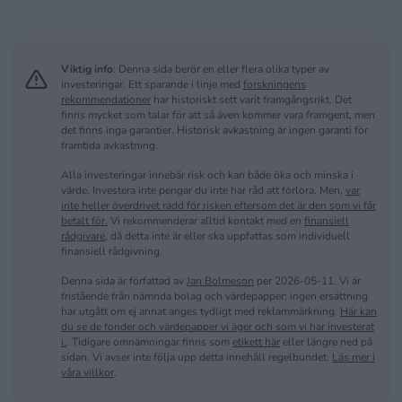
Viktig info
: Denna sida berör en eller flera olika typer av
investeringar. Ett sparande i linje med
forskningens
rekommendationer
har historiskt sett varit framgångsrikt. Det
finns mycket som talar för att så även kommer vara framgent, men
det finns inga garantier. Historisk avkastning är ingen garanti för
framtida avkastning.
Alla investeringar innebär risk och kan både öka och minska i
värde. Investera inte pengar du inte har råd att förlora. Men,
var
inte heller överdrivet rädd för risken eftersom det är den som vi får
betalt för.
Vi rekommenderar alltid kontakt med en
finansiell
rådgivare
, då detta inte är eller ska uppfattas som individuell
finansiell rådgivning.
Denna sida är författad av
Jan Bolmeson
per 2026-05-11. Vi är
fristående från nämnda bolag och värdepapper; ingen ersättning
har utgått om ej annat anges tydligt med reklammärkning.
Här kan
du se de fonder och värdepapper vi äger och som vi har investerat
i.
. Tidigare omnämningar finns som
etikett här
eller längre ned på
sidan. Vi avser inte följa upp detta innehåll regelbundet.
Läs mer i
våra villkor
.