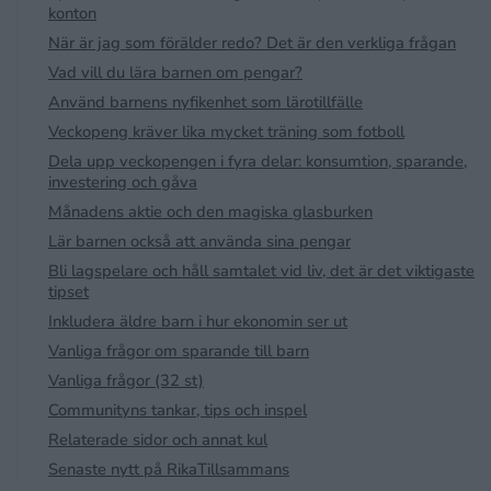
konton
När är jag som förälder redo? Det är den verkliga frågan
Vad vill du lära barnen om pengar?
Använd barnens nyfikenhet som lärotillfälle
Veckopeng kräver lika mycket träning som fotboll
Dela upp veckopengen i fyra delar: konsumtion, sparande,
investering och gåva
Månadens aktie och den magiska glasburken
Lär barnen också att använda sina pengar
Bli lagspelare och håll samtalet vid liv, det är det viktigaste
tipset
Inkludera äldre barn i hur ekonomin ser ut
Vanliga frågor om sparande till barn
Vanliga frågor (32 st)
Communityns tankar, tips och inspel
Relaterade sidor och annat kul
Senaste nytt på RikaTillsammans