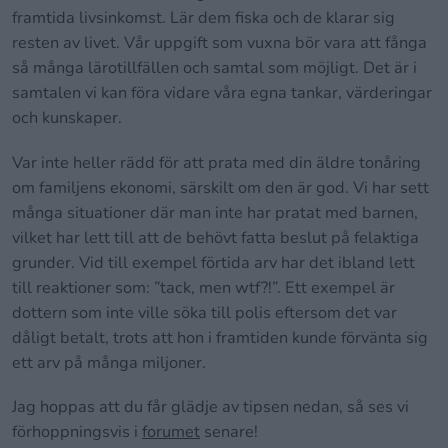
framtida livsinkomst. Lär dem fiska och de klarar sig
resten av livet. Vår uppgift som vuxna bör vara att fånga
så många lärotillfällen och samtal som möjligt. Det är i
samtalen vi kan föra vidare våra egna tankar, värderingar
och kunskaper.
Var inte heller rädd för att prata med din äldre tonåring
om familjens ekonomi, särskilt om den är god. Vi har sett
många situationer där man inte har pratat med barnen,
vilket har lett till att de behövt fatta beslut på felaktiga
grunder. Vid till exempel förtida arv har det ibland lett
till reaktioner som: ”tack, men wtf?!”. Ett exempel är
dottern som inte ville söka till polis eftersom det var
dåligt betalt, trots att hon i framtiden kunde förvänta sig
ett arv på många miljoner.
Jag hoppas att du får glädje av tipsen nedan, så ses vi
förhoppningsvis i
forumet
senare!