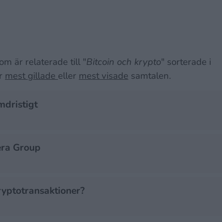
m är relaterade till "
Bitcoin och krypto
" sorterade i
er
mest gillade
eller
mest visade
samtalen.
umdristigt
era Group
ryptotransaktioner?