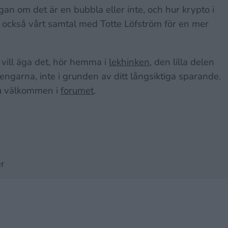
ågan om det är en bubbla eller inte, och hur krypto i
tar också vårt samtal med Totte Löfström för en mer
 vill äga det, hör hemma i
lekhinken
, den lilla delen
pengarna, inte i grunden av ditt långsiktiga sparande.
du välkommen i
forumet
.
er