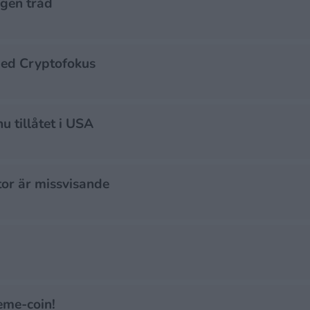
gen tråd
med Cryptofokus
u tillåtet i USA
or är missvisande
eme-coin!