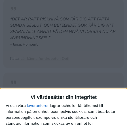
"DET ÄR RÄTT RISKNIVÅ SOM FÅR DIG ATT FATTA
SUNDA BESLUT, OCH BETEENDET SOM FÅR DIG ATT
SPARA. ALLT ANNAT PÅ DEN NIVÅ VI JOBBAR NU ÄR
AVRUNDNINGSFEL."
- Jonas Hombert
Källa:
Lär känna fondroboten Opti
"ALLA AVVIKELSER FRÅN ATT ÄGA ALLT
Vi värdesätter din integritet
INTRODUCERAR OFTA EN RISK SOM MAN INTE FÅR
BETALT FÖR."
Vi och våra
leverantorer
lagrar och/eller får åtkomst till
information på en enhet, exempelvis cookies, samt bearbetar
- Jonas Hombert
personuppgifter, exempelvis unika identifierare och
standardinformation som skickas av en enhet för
Källa:
Lär känna fondroboten Opti