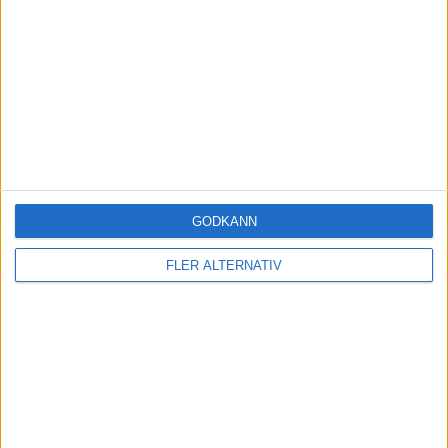
BUYMEACOFFEE
Tillsammans blir vi både klokare och rikare dag för
dag. Tack på förhand!
GODKÄNN
FLER ALTERNATIV
Spara och investera