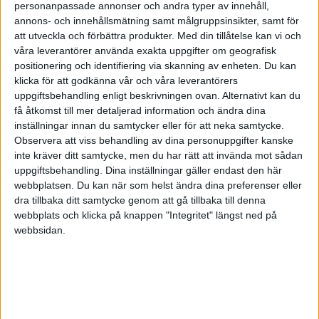
personanpassade annonser och andra typer av innehåll,
annons- och innehållsmätning samt målgruppsinsikter, samt för
att utveckla och förbättra produkter.
Med din tillåtelse kan vi och
våra leverantörer använda exakta uppgifter om geografisk
positionering och identifiering via skanning av enheten. Du kan
klicka för att godkänna vår och våra leverantörers
"DE JOBBADE FÖR ATT BERIKA SIG SJÄLVA, INTE FÖR
uppgiftsbehandling enligt beskrivningen ovan. Alternativt kan du
ATT BERIKA MIG."
få åtkomst till mer detaljerad information och ändra dina
- Jonas Hombert
inställningar innan du samtycker eller för att neka samtycke.
Observera att viss behandling av dina personuppgifter kanske
Källa:
Lär känna fondroboten Opti
inte kräver ditt samtycke, men du har rätt att invända mot sådan
uppgiftsbehandling. Dina inställningar gäller endast den här
webbplatsen. Du kan när som helst ändra dina preferenser eller
dra tillbaka ditt samtycke genom att gå tillbaka till denna
webbplats och klicka på knappen "Integritet" längst ned på
webbsidan.
"HADE VI FÖLJT CAROLINES RÅD I VÅR FAMILJ, HADE
VI VARIT MYCKET RIKARE ÄN VAD VI ÄR NÄR VI HAR
FÖLJT MINA RÅD."
- Jan Bolmeson