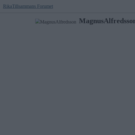
RikaTillsammans Forumet
MagnusAlfredsso