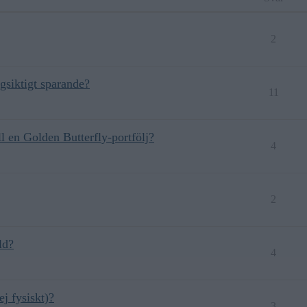
2
gsiktigt sparande?
11
ll en Golden Butterfly-portfölj?
4
2
ld?
4
ej fysiskt)?
3