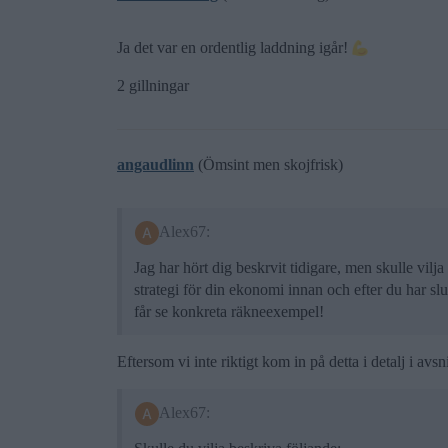
Ja det var en ordentlig laddning igår!
2 gillningar
angaudlinn
(Ömsint men skojfrisk)
Alex67:
Jag har hört dig beskrvit tidigare, men skulle vilja
strategi för din ekonomi innan och efter du har s
får se konkreta räkneexempel!
Eftersom vi inte riktigt kom in på detta i detalj i avsni
Alex67: