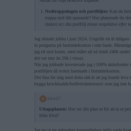
Skulle du vilja beskriva följande:
Nedtrappningen och portföljen:
Kan du berät
trappa ned ditt sparande? Hur planerade du de
räntor) ut i din portfölj
innan
respektive
efter
n
Jag slutade jobba i juni 2024. Ungefär ett år tidigare
in pengarna på fasträntekonton i min bank. Minimigr
jag ett nytt konto, med målet att nå totalt 240k under 
det var mer än 20k i vissa).
När jag jobbade investerade jag i 100% aktiefonder o
portföljen då resten hamnade i fasträntekonton.
Det fina för mig med detta sätt är att jag kunde leva
bygga krockkudde/buffert/räntereserv som jag inte ha
Alex67:
Uttagsplanen:
Hur ser din plan ut för att ta ut p
ifrån först?
Jag tar ut tre månaders kontantbehov inför varje kva