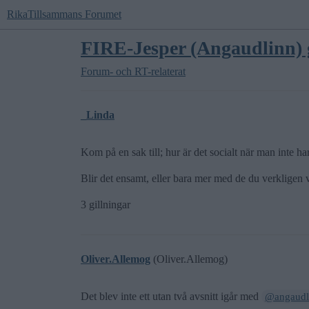
RikaTillsammans Forumet
FIRE-Jesper (Angaudlinn) g
Forum- och RT-relaterat
_Linda
Kom på en sak till; hur är det socialt när man inte har 
Blir det ensamt, eller bara mer med de du verkligen
3 gillningar
Oliver.Allemog
(Oliver.Allemog)
Det blev inte ett utan två avsnitt igår med
@angaudl