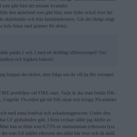
 som gått bäst det senaste kvartalet.
t från den aktiefond som gått bäst, men fyller också över lite
de aktiefonder och från fasträntekonton. Går det riktigt risigt
a hela listan med gränser för detta).
åde punkt 1 och 2 med ett skriftligt sifferexempel? Det
ematiken och logiken bakom!
 jag hoppas det räcker, men fråga om du vill ha fler exempel
FIRE-portföljen vid FIRE-start. Varje år ska man betala ISK-
0k. Ungefär 1%-enhet går till ISK-skatt och övriga 3%-enheter
lad och med mina fondval och avkastningprocent. Under den
har LF globalindex gått. I förra veckan sålde jag därför av
l. Man kan se detta som 0,75% av startsumman (eftersom fyra
et som 0,8 istället eftersom det alltid blir över och då ändå