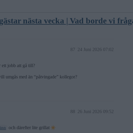
ästar nästa vecka | Vad borde vi fr
87
24 Juni 2026 07:02
ett jobb att gå till?
 vill umgås med än “påtvingade” kollegor?
88
26 Juni 2026 09:52
och därefter lite grillat
inn