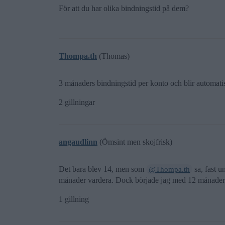
För att du har olika bindningstid på dem?
Thompa.th
(Thomas)
3 månaders bindningstid per konto och blir automati
2 gillningar
angaudlinn
(Ömsint men skojfrisk)
Det bara blev 14, men som
sa, fast u
@Thompa.th
månader vardera. Dock började jag med 12 månaders 
1 gillning