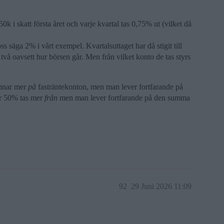
k i skatt första året och varje kvartal tas 0,75% ut (vilket då
oss säga 2% i vårt exempel. Kvartalsuttaget har då stigit till
vå oavsett hur börsen går. Men från vilket konto de tas styrs
amnar mer
på
fasträntekonton, men man lever fortfarande på
er 50% tas mer
från
men man lever fortfarande på den summa
92
29 Juni 2026 11:09