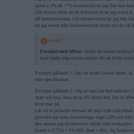
spann (-3% till +7% kvartalsvis) tar jag från den fond
Går börsen bättre än så ett kvartal så tar jag också u
till fasträntekonton. Går börsen sämre tar jag från bå
tar jag enbart från fasträntekonton (hojta om du vill h
Alex67:
Exempel med siffror:
Skulle du kunna beskriva b
hade hjälpt mig enormt mycket för att förstå mat
Exempel gällande 1: Jag var exakt i svaret innan, så
eller specifikation.
Exempel gällande 2: Säg att man har fem miljoner i 
skatt och leva. Man tar ut 4% första året. Det är 20
lever man på.
Låt oss ta perioden februari till maj i mitt kalkylb
perioden har mina investeringar stigit 2,9% och bäst 
den summa jag förutbestämt utifrån mitt startkapita
kvarta x 0,75% + 1% ISK-skatt = 4%). Jag brukar se d