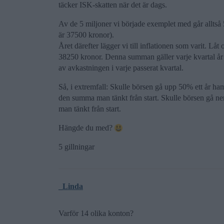
täcker ISK-skatten när det är dags.
Av de 5 miljoner vi började exemplet med går alltså 50
är 37500 kronor).
Året därefter lägger vi till inflationen som varit. Låt 
38250 kronor. Denna summan gäller varje kvartal år t
av avkastningen i varje passerat kvartal.
Så, i extremfall: Skulle börsen gå upp 50% ett år h
den summa man tänkt från start. Skulle börsen gå n
man tänkt från start.
Hängde du med?
5 gillningar
_Linda
Varför 14 olika konton?