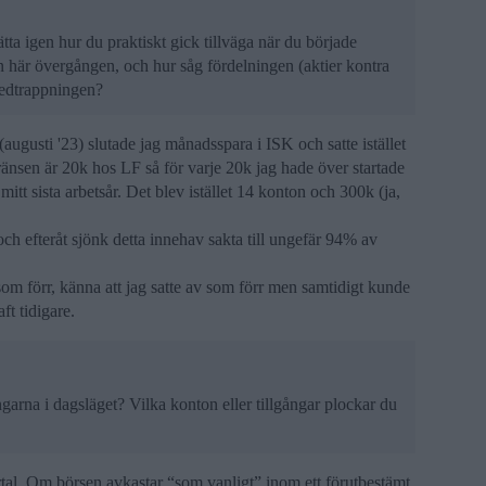
ta igen hur du praktiskt gick tillväga när du började
n här övergången, och hur såg fördelningen (aktier kontra
edtrappningen?
 (augusti '23) slutade jag månadsspara i ISK och satte istället
änsen är 20k hos LF så för varje 20k jag hade över startade
mitt sista arbetsår. Det blev istället 14 konton och 300k (ja,
ch efteråt sjönk detta innehav sakta till ungefär 94% av
 som förr, känna att jag satte av som förr men samtidigt kunde
ft tidigare.
engarna i dagsläget? Vilka konton eller tillgångar plockar du
rtal. Om börsen avkastar “som vanligt” inom ett förutbestämt