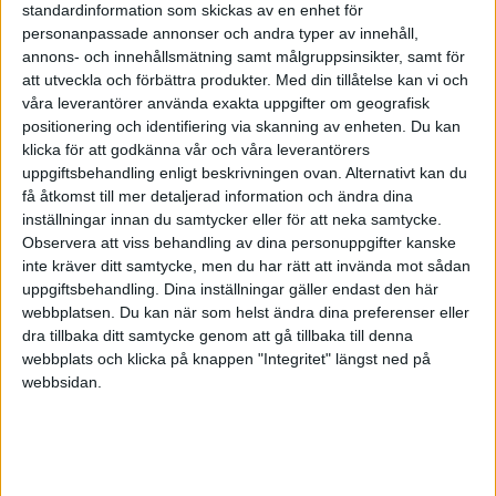
standardinformation som skickas av en enhet för
Sverige
personanpassade annonser och andra typer av innehåll,
Spiltan aktiefond investmentbolag 15%
annons- och innehållsmätning samt målgruppsinsikter, samt för
att utveckla och förbättra produkter.
Med din tillåtelse kan vi och
Europa
våra leverantörer använda exakta uppgifter om geografisk
Vanguard FTSE Developed Europe (VGEU) 10%
positionering och identifiering via skanning av enheten. Du kan
klicka för att godkänna vår och våra leverantörers
Tillväxt
uppgiftsbehandling enligt beskrivningen ovan. Alternativt kan du
Swedbank Robur Access Asien 5%
få åtkomst till mer detaljerad information och ändra dina
inställningar innan du samtycker eller för att neka samtycke.
Observera att viss behandling av dina personuppgifter kanske
inte kräver ditt samtycke, men du har rätt att invända mot sådan
vill ej göra en ny tråd så jag frågar i denna istället tycker ni min ser
uppgiftsbehandling. Dina inställningar gäller endast den här
bra ut? den liknar din rätt mycket men vet inte exakt hur jag ska
webbplatsen. Du kan när som helst ändra dina preferenser eller
dela upp den. funderar på om man ska ha räntefonder mer??
dra tillbaka ditt samtycke genom att gå tillbaka till denna
webbplats och klicka på knappen "Integritet" längst ned på
webbsidan.