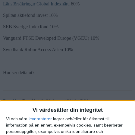
Länsförsäkringar Global Indexnära
60%
Spiltan aktiefond invest 10%
SEB Sverige Indexfond 10%
Vanguard FTSE Developed Europe (VGEU) 10%
Swedbank Robur Access Asien 10%
Hur ser detta ut?
Per-Ake
(Per-Åke)
2
30 Januari 2018 17:21
Vi värdesätter din integritet
Global
Vi och våra
leverantorer
lagrar och/eller får åtkomst till
information på en enhet, exempelvis cookies, samt bearbetar
Länsförsäkringar global indexnära 30%
personuppgifter, exempelvis unika identifierare och
SPP aktiefond global 30%