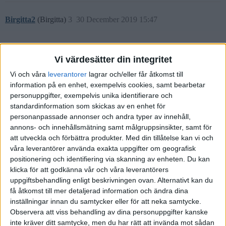
Birgitta2
(Birgitta)
3
30 December 2019 15:47
Inget svar på frågan ovan, dock ett hejarop för den fantastiska blogg
ni skriver! Välskriven och så tydlig att även jag som ibland tycker
Vi värdesätter din integritet
det är krångligt med aktier läser så mycket jag bara kan! Tusen
Vi och våra
leverantorer
lagrar och/eller får åtkomst till
tusen tack för allt arbete ni lägger på detta viktiga ämne. Nu har jag
information på en enhet, exempelvis cookies, samt bearbetar
öppnat konto på avanza och lysa (är bara så ledsen att jag inte
personuppgifter, exempelvis unika identifierare och
upptäckte länken på er blogg förrän jag redan öppnat konto hos
standardinformation som skickas av en enhet för
lysa, som kunde bidragit om än så lite lite…)
personanpassade annonser och andra typer av innehåll,
annons- och innehållsmätning samt målgruppsinsikter, samt för
Nu önskar jag er riktigt gott slut och hoppas givetvis på ett gott
att utveckla och förbättra produkter.
Med din tillåtelse kan vi och
akrieår 2020! Även om jag ser några varningsklockor här och där i
våra leverantörer använda exakta uppgifter om geografisk
kommentarsfälten.
positionering och identifiering via skanning av enheten. Du kan
klicka för att godkänna vår och våra leverantörers
uppgiftsbehandling enligt beskrivningen ovan. Alternativt kan du
Liknande ämnen du kan gilla
få åtkomst till mer detaljerad information och ändra dina
inställningar innan du samtycker eller för att neka samtycke.
Observera att viss behandling av dina personuppgifter kanske
Ämne
Svar
Visningar
Aktivitet
inte kräver ditt samtycke, men du har rätt att invända mot sådan