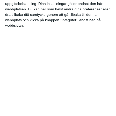
uppgiftsbehandling. Dina inställningar gäller endast den här
Kompletterande fonder till Lysa
webbplatsen. Du kan när som helst ändra dina preferenser eller
30 Januari
dra tillbaka ditt samtycke genom att gå tillbaka till denna
90/10
6
1120
2021
webbplats och klicka på knappen "Integritet" längst ned på
Spara och investera
webbsidan.
Hur ska jag förvalta ett arv som
31 December
jag kommer få bästa sätt?
21
4300
2020
Spara och investera
Bästa fonder 2018?
15 Januari
8
658
2018
Portföljer och allokering
Invenstera i
fastigheter/småbolagsfonder
1 Oktober
4
816
2022?
2022
Fonder, fondrobotar och indexfonder
Skapa egen ränteportfölj eller