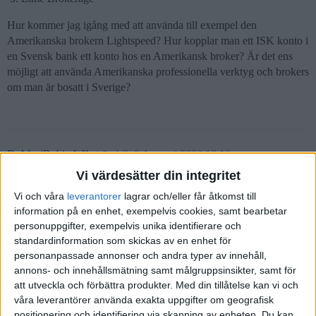
Hur kommer jag igång med att använda till exempel den
Amerikanska brokern Lightspeed? Hur kopplar man ett ISK konto i
en Svensk bank ett konto hos en Amerikansk broker? Är det ens
möjligt att använda Amerikanska professionella verktyg och brokers
om man är bosatt i Sverige?
Robin
(Robin Wikström)
2
8 Augusti 2020 13:18
Vi värdesätter din integritet
Hej Edvin!
Vi och våra
leverantorer
lagrar och/eller får åtkomst till
information på en enhet, exempelvis cookies, samt bearbetar
Varför inte använda Infront som du kan koppla till Nordnet eller
personuppgifter, exempelvis unika identifierare och
Avanza?
standardinformation som skickas av en enhet för
Vad är det du vill komma åt som denna tjänsten inte har?
personanpassade annonser och andra typer av innehåll,
annons- och innehållsmätning samt målgruppsinsikter, samt för
att utveckla och förbättra produkter.
Med din tillåtelse kan vi och
våra leverantörer använda exakta uppgifter om geografisk
positionering och identifiering via skanning av enheten. Du kan