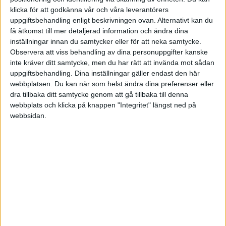
Jak
3
8 Juli 2024 15:45
klicka för att godkänna vår och våra leverantörers
uppgiftsbehandling enligt beskrivningen ovan. Alternativt kan du
Hittade du något i ämnet?
få åtkomst till mer detaljerad information och ändra dina
inställningar innan du samtycker eller för att neka samtycke.
Det enda jag hittat är tradezero. Nackdelen är att det då blir hög
Observera att viss behandling av dina personuppgifter kanske
skatt för att man inte kör på ISK.
inte kräver ditt samtycke, men du har rätt att invända mot sådan
uppgiftsbehandling. Dina inställningar gäller endast den här
Någon som känner till någon annan plattform som tillåter level 2
webbplatsen. Du kan när som helst ändra dina preferenser eller
data och hotkeys för snabb orderläggning som sterling ?
dra tillbaka ditt samtycke genom att gå tillbaka till denna
webbplats och klicka på knappen "Integritet" längst ned på
webbsidan.
Jak
4
8 Juli 2024 15:45
Verkar sakna level 2 data för NYSE och frågan är hur det är med
hotkeys på den plattformen för snabba orderläggningar?
Liknande ämnen du kan gilla