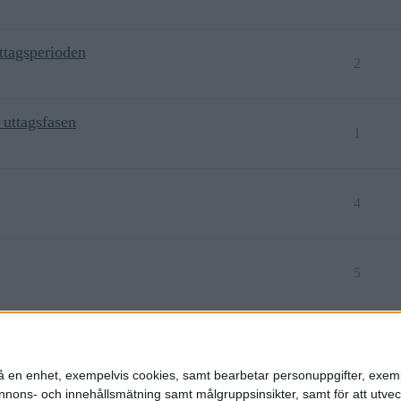
ttagsperioden
2
 uttagsfasen
1
4
5
3
n på en enhet, exempelvis cookies, samt bearbetar personuppgifter, exem
ons- och innehållsmätning samt målgruppsinsikter, samt för att utveck