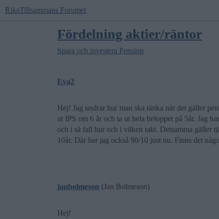
RikaTillsammans Forumet
Fördelning aktier/räntor
Spara och investera
Pension
Eva2
Hej! Jag undrar hur man ska tänka när det gäller pens
ut IPS om 6 år och ta ut hela beloppet på 5år. Jag ha
och i så fall hur och i vilken takt. Detsamma gäller 
10år. Där har jag också 90/10 just nu. Finns det någo
janbolmeson
(Jan Bolmeson)
Hej!