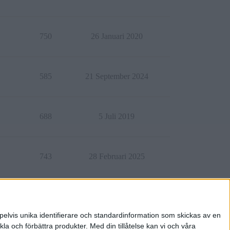
750
26 Januari 2020
585
21 September 2024
688
5 Juli 2019
743
28 Februari 2025
641
7 Februari 2019
pelvis unika identifierare och standardinformation som skickas av en
la och förbättra produkter.
Med din tillåtelse kan vi och våra