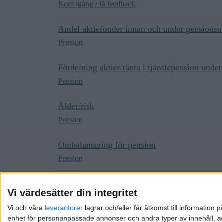
Kom igång / få feedback
Andel aktiefonder innan och under pensionsu
Pension
Fördelning aktier/ränta i tjänstepension under
Pension
Ålder/risk
Pension
Ombalansering för pension
Pension
Hur ska jag fortsätta spara?
Vi värdesätter din integritet
Pension
Vi och våra
leverantorer
lagrar och/eller får åtkomst till informatio
enhet för personanpassade annonser och andra typer av innehåll, ann