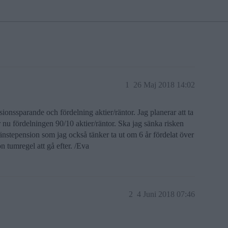
1
26 Maj 2018 14:02
ionssparande och fördelning aktier/räntor. Jag planerar att ta
r nu fördelningen 90/10 aktier/räntor. Ska jag sänka risken
tjänstepension som jag också tänker ta ut om 6 år fördelat över
n tumregel att gå efter. /Eva
2
4 Juni 2018 07:46