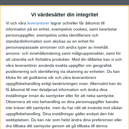
Hej Kirsten!
Vi värdesätter din integritet
Har själv köpt via Tavex.se och har funkat utmärkt, paketet är
Vi och våra
leverantorer
lagrar och/eller får åtkomst till
försäkrat tills du tar ut det och kundservicen har funkat utmärkt.
information på en enhet, exempelvis cookies, samt bearbetar
personuppgifter, exempelvis unika identifierare och
Tavex finns även som fysisk butik i Stockholm.
standardinformation som skickas av en enhet för
Jan rekommenderar Libertysilver.se i denna
artikeln
, funkar nog
personanpassade annonser och andra typer av innehåll,
likadant!
annons- och innehållsmätning samt målgruppsinsikter, samt för
att utveckla och förbättra produkter.
Med din tillåtelse kan vi och
våra leverantörer använda exakta uppgifter om geografisk
positionering och identifiering via skanning av enheten. Du kan
Liknande ämnen du kan gilla
klicka för att godkänna vår och våra leverantörers
uppgiftsbehandling enligt beskrivningen ovan. Alternativt kan du
Ämne
Svar
Visningar
Aktivitet
få åtkomst till mer detaljerad information och ändra dina
inställningar innan du samtycker eller för att neka samtycke.
Observera att viss behandling av dina personuppgifter kanske
Köpa fysiskt guld
14 April
1
1319
inte kräver ditt samtycke, men du har rätt att invända mot sådan
2020
Guld, silver och råvaror
uppgiftsbehandling. Dina inställningar gäller endast den här
webbplatsen. Du kan när som helst ändra dina preferenser eller
Sälja smycken i guld
dra tillbaka ditt samtycke genom att gå tillbaka till denna
21 April