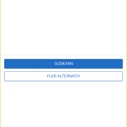
26 April
1
2018
Pension
Ombalansering och
11 December
tjänstepension
5
2018
Pension
Ombalansering och
10 December
tjänstepension
3
2018
Pension
GODKÄNN
Tjänstepension, traditionell
FLER ALTERNATIV
14 December
försäkring eller fondförsäkring?
5
2020
Pension
18
Tjänstepension val av fonder
1
November
Pension
2019