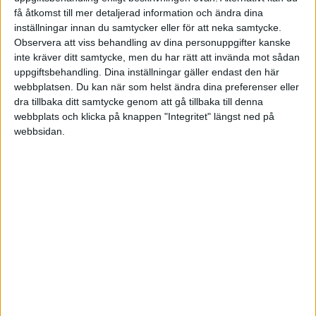
man kollar historiskt.
få åtkomst till mer detaljerad information och ändra dina
inställningar innan du samtycker eller för att neka samtycke.
Tack för din fråga!
Observera att viss behandling av dina personuppgifter kanske
inte kräver ditt samtycke, men du har rätt att invända mot sådan
uppgiftsbehandling. Dina inställningar gäller endast den här
webbplatsen. Du kan när som helst ändra dina preferenser eller
dra tillbaka ditt samtycke genom att gå tillbaka till denna
Tompappa
(Tomas Pettersson)
4
6 December 2018 05:51
webbplats och klicka på knappen "Integritet" längst ned på
webbsidan.
Jag vill tillägga att billiga indexfonder högst sannolikt är modellen
för dig, med indexfonder så är riskspridningen stor då de ofta
innehåller många aktier i olika regioner och tillgångsslag. Här är en
länk som kanske kan vara till hjälp:
Pensionsskolan |
Småspararguiden
Liknande ämnen du kan gilla
Ämne
Svar
Aktivitet
Tjänstepension kap-kl