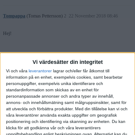
Tompappa
(Tomas Pettersson)
2
22 November 2018 08:46
Hej!
Satsa på aktiefonder till lågt pris i din ålder. Kolla in
Vi värdesätter din integritet
www.smaspararguiden.se om hur att tänka kring Kap-Kl m fl.
Vi och våra
leverantorer
lagrar och/eller får åtkomst till
information på en enhet, exempelvis cookies, samt bearbetar
personuppgifter, exempelvis unika identifierare och
standardinformation som skickas av en enhet för
Robin
(Robin Wikström)
3
5 December 2018 12:48
personanpassade annonser och andra typer av innehåll,
annons- och innehållsmätning samt målgruppsinsikter, samt för
Hej Tina!
att utveckla och förbättra produkter.
Med din tillåtelse kan vi och
våra leverantörer använda exakta uppgifter om geografisk
Eftersom det är långt kvar till pension så tycker jag som Tomas att
positionering och identifiering via skanning av enheten. Du kan
sikta på mer aktiefonder för att maximera avkastningen.
klicka för att godkänna vår och våra leverantörers
Då det är så lång tid kvar så ska det gynna sig att ha aktiefonder om
uppgiftsbehandling enligt beskrivningen ovan. Alternativt kan du