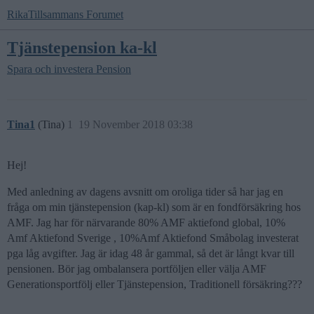
RikaTillsammans Forumet
Tjänstepension ka-kl
Spara och investera
Pension
Tina1
(Tina)
1
19 November 2018 03:38
Hej!
Med anledning av dagens avsnitt om oroliga tider så har jag en
fråga om min tjänstepension (kap-kl) som är en fondförsäkring hos
AMF. Jag har för närvarande 80% AMF aktiefond global, 10%
Amf Aktiefond Sverige , 10%Amf Aktiefond Småbolag investerat
pga låg avgifter. Jag är idag 48 år gammal, så det är långt kvar till
pensionen. Bör jag ombalansera portföljen eller välja AMF
Generationsportfölj eller Tjänstepension, Traditionell försäkring???