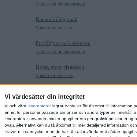
Aktier och börsnoteringar
Radera inlägg tack
Spara och investera
Portföljtips och aktieköp
Aktier och börsnoteringar
Bolag inom cleantech
Spara och investera
Learning 2 Sleep
Vi värdesätter din integritet
Spara och investera
Vi och våra
leverantorer
lagrar och/eller får åtkomst till informatio
enhet för personanpassade annonser och andra typer av innehåll, ann
leverantörer använda exakta uppgifter om geografisk positionering oc
ovan. Alternativt kan du få åtkomst till mer detaljerad information oc
kräver ditt samtycke, men du har rätt att invända mot sådan uppgifts