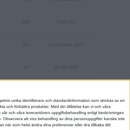
1025
5 Juni 2022
391
6 November 2025
67
18 Maj 2025
1205
6 April 2023
pelvis unika identifierare och standardinformation som skickas av en
la och förbättra produkter.
Med din tillåtelse kan vi och våra
a vår och våra leverantörers uppgiftsbehandling enligt beskrivningen
e.
Observera att viss behandling av dina personuppgifter kanske inte
 när som helst ändra dina preferenser eller dra tillbaka ditt