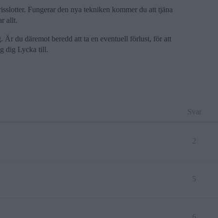
trisslotter. Fungerar den nya tekniken kommer du att tjäna
r allt.
. Är du däremot beredd att ta en eventuell förlust, för att
g dig Lycka till.
Svar
2
5
6