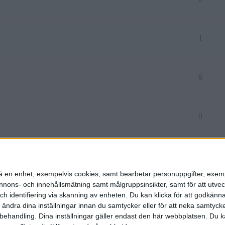
1
6
0
3
n på en enhet, exempelvis cookies, samt bearbetar personuppgifter, exem
ons- och innehållsmätning samt målgruppsinsikter, samt för att utveck
h identifiering via skanning av enheten. Du kan klicka för att godkänn
h ändra dina inställningar innan du samtycker eller för att neka samtyck
behandling. Dina inställningar gäller endast den här webbplatsen. Du kan