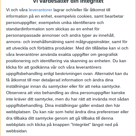
Vi värdesätter din integritet
börjar gå åt rätt håll!
Vi och våra
leverantorer
lagrar och/eller får åtkomst till
Men en analys av den fonden är mycket välkomnade!
information på en enhet, exempelvis cookies, samt bearbetar
personuppgifter, exempelvis unika identifierare och
standardinformation som skickas av en enhet för
Liknande ämnen du kan gilla
personanpassade annonser och andra typer av innehåll,
annons- och innehållsmätning samt målgruppsinsikter, samt för
Ämne
Svar
Aktivitet
att utveckla och förbättra produkter.
Med din tillåtelse kan vi och
våra leverantörer använda exakta uppgifter om geografisk
Nya Fond - Avanza Sverige -
10
positionering och identifiering via skanning av enheten. Du kan
vad tycker ni?
2
September
klicka för att godkänna vår och våra leverantörers
2021
uppgiftsbehandling enligt beskrivningen ovan. Alternativt kan du
Fonder, fondrobotar och indexfonder
få åtkomst till mer detaljerad information och ändra dina
inställningar innan du samtycker eller för att neka samtycke.
10
Avanza fondgenerator
Observera att viss behandling av dina personuppgifter kanske
2
November
Fonder, fondrobotar och indexfonder
inte kräver ditt samtycke, men du har rätt att invända mot sådan
2018
uppgiftsbehandling. Dina inställningar gäller endast den här
webbplatsen. Du kan när som helst ändra dina preferenser eller
Bra fonder hos Avanza?
4 November
dra tillbaka ditt samtycke genom att gå tillbaka till denna
3
2018
Fonder, fondrobotar och indexfonder
webbplats och klicka på knappen "Integritet" längst ned på
webbsidan.