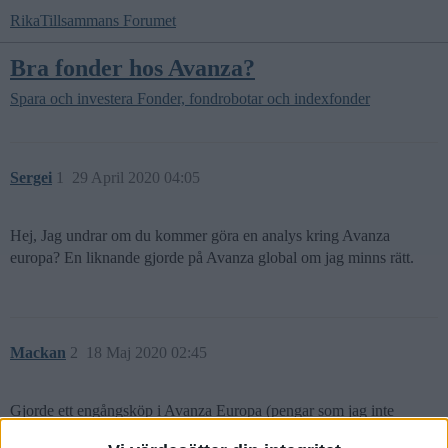
RikaTillsammans Forumet
Bra fonder hos Avanza?
Spara och investera
Fonder, fondrobotar och indexfonder
Sergei
1
29 April 2020 04:05
Hej, Jag undrar om du kommer göra en analys kring Avanza
europa? En liknande gjorde på Avanza global om jag minns rätt.
Mackan
2
18 Maj 2020 02:45
Gjorde ett engångsköp i Avanza Europa (pengar som jag inte
behöver) och kanske börjar ett regelbundet sparande i den när det