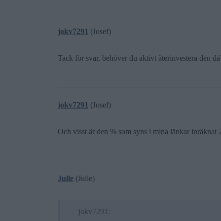
jokv7291
(Josef)
Tack för svar, behöver du aktivt återinvestera den d
jokv7291
(Josef)
Och visst är den % som syns i mina länkar inräknat
Julle
(Julle)
jokv7291: