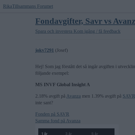
RikaTillsammans Forumet
Fondavgifter, Savr vs Avanz
Spara och investera
Kom igång / få feedback
jokv7291
(Josef)
Hej! Som jag förstått det så ingår avgiften i utveckli
följande exempel:
MS INVF Global Insight A
2.18% avgift på
Avanza
men 1.39% avgift på
SAV
inte sant?
Fonden på SAVR
Samma fond på Avanza