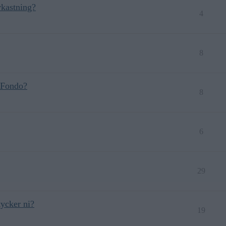
vkastning?
4
8
, Fondo?
8
6
29
tycker ni?
19