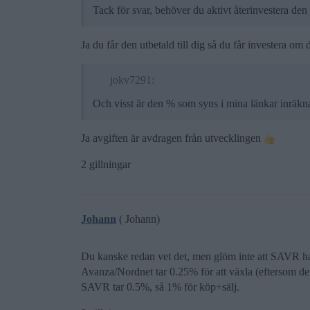
Tack för svar, behöver du aktivt återinvestera den
Ja du får den utbetald till dig så du får investera om
jokv7291:
Och visst är den % som syns i mina länkar inräk
Ja avgiften är avdragen från utvecklingen
2 gillningar
Johann
( Johann)
Du kanske redan vet det, men glöm inte att SAVR ha
Avanza/Nordnet tar 0.25% för att växla (eftersom den
SAVR tar 0.5%, så 1% för köp+sälj.