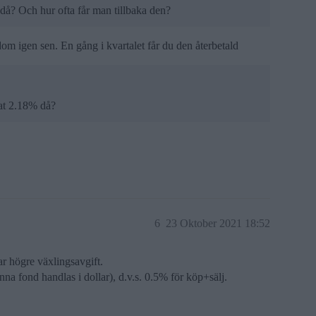
 då? Och hur ofta får man tillbaka den?
 dom igen sen. En gång i kvartalet får du den återbetald
nat 2.18% då?
6
23 Oktober 2021 18:52
r högre växlingsavgift.
na fond handlas i dollar), d.v.s. 0.5% för köp+sälj.