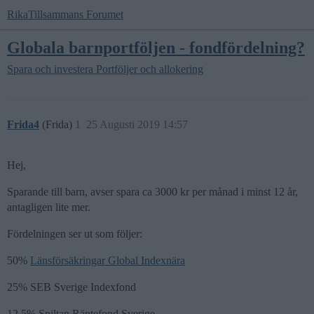
RikaTillsammans Forumet
Globala barnportföljen - fondfördelning?
Spara och investera
Portföljer och allokering
Frida4
(Frida)
1
25 Augusti 2019 14:57
Hej,
Sparande till barn, avser spara ca 3000 kr per månad i minst 12 år,
antagligen lite mer.
Fördelningen ser ut som följer:
50%
Länsförsäkringar Global Indexnära
25% SEB Sverige Indexfond
12,5% Spiltan Räntefond Sverige