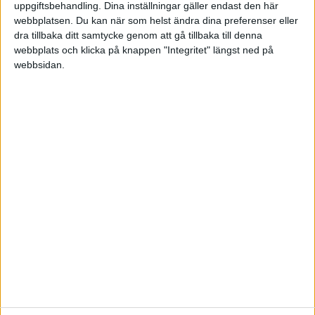
uppgiftsbehandling. Dina inställningar gäller endast den här
webbplatsen. Du kan när som helst ändra dina preferenser eller
dra tillbaka ditt samtycke genom att gå tillbaka till denna
Liknande ämnen du kan gilla
webbplats och klicka på knappen "Integritet" längst ned på
webbsidan.
Ämne
Svar
Aktivitet
Globala barnportföljen -
27 Augusti
fondfördelning?
3
2019
Portföljer och allokering
Godkänd globalbarnportfölj?
3
7 April 2020
Portföljer och allokering
Globala barnportföljen. Vilka
21 Februari
fonder?
1
2018
Portföljer och allokering
Enkelt spar till barn-portfölj
11
20 Juli 2021
Fonder, fondrobotar och indexfonder