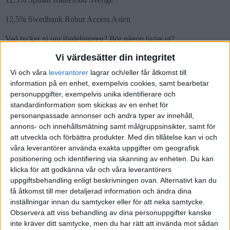
12,5% Swedbank Robur Access Asien
Vad tycker ni om fördelningen? Bör någon bytas ut?
Vi värdesätter din integritet
Vi och våra
leverantorer
lagrar och/eller får åtkomst till
information på en enhet, exempelvis cookies, samt bearbetar
personuppgifter, exempelvis unika identifierare och
standardinformation som skickas av en enhet för
Robin
(Robin Wikström)
2
26 Augusti 2019 18:12
personanpassade annonser och andra typer av innehåll,
annons- och innehållsmätning samt målgruppsinsikter, samt för
Hej Frida!
att utveckla och förbättra produkter.
Med din tillåtelse kan vi och
våra leverantörer använda exakta uppgifter om geografisk
Ser bra ut!
positionering och identifiering via skanning av enheten. Du kan
klicka för att godkänna vår och våra leverantörers
Om du använder Avanza så kan du byta ut Länsförsäkringar Global
uppgiftsbehandling enligt beskrivningen ovan. Alternativt kan du
Indexnära mot Avanza Global och Swedbank Robur Access Asien
få åtkomst till mer detaljerad information och ändra dina
mot Avanza Emerging Markets, då får du liknande exponering till
inställningar innan du samtycker eller för att neka samtycke.
en billigare peng!
Observera att viss behandling av dina personuppgifter kanske
inte kräver ditt samtycke, men du har rätt att invända mot sådan
Men annars ser det bra ut!