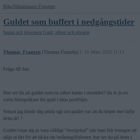
RikaTillsammans Forumet
Guldet som buffert i nedgångstider
Spara och investera
Guld, silver och råvaror
Thomas_Franzen
(Thomas Franzén)
1
16 Mars 2020 11:13
Fråga till Jan:
Hur ser du på guldet som en säker hamn i orostider? du är ju en
varm förespråkare för guld i dina portföljer.
Senast jag hörde dig uttala ngt om guldet var att du köpte mer inför
detta år! ?
Guldet visar sig ju vara väldigt “överprisat” när man blir tvungen att
sälja ut det för att täcka sin belåning/förluster, hur ser du på detta i