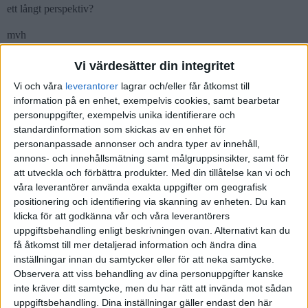
ett långt perspektiv?
mvh
/T
Vi värdesätter din integritet
Vi och våra
leverantorer
lagrar och/eller får åtkomst till
information på en enhet, exempelvis cookies, samt bearbetar
personuppgifter, exempelvis unika identifierare och
Brato
(Tobbe)
2
16 Mars 2020 11:20
standardinformation som skickas av en enhet för
personanpassade annonser och andra typer av innehåll,
annons- och innehållsmätning samt målgruppsinsikter, samt för
Jag e ingen expert men vad tänker du att man ska sälja om guld är
att utveckla och förbättra produkter.
Med din tillåtelse kan vi och
det enda som återstår? Det är då tvingande och
inte överprisat
våra leverantörer använda exakta uppgifter om geografisk
tänker jag.
Missar jag något :-)?
positionering och identifiering via skanning av enheten. Du kan
klicka för att godkänna vår och våra leverantörers
uppgiftsbehandling enligt beskrivningen ovan. Alternativt kan du
Liknande ämnen du kan gilla
få åtkomst till mer detaljerad information och ändra dina
inställningar innan du samtycker eller för att neka samtycke.
Observera att viss behandling av dina personuppgifter kanske
Ämne
Svar
Visningar
Aktivitet
inte kräver ditt samtycke, men du har rätt att invända mot sådan
uppgiftsbehandling. Dina inställningar gäller endast den här