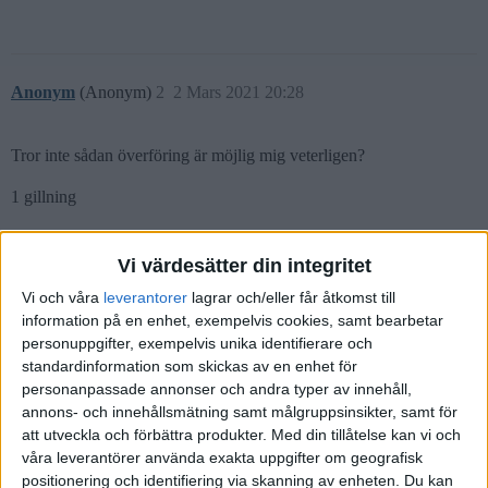
Anonym
(Anonym)
2
2 Mars 2021 20:28
Tror inte sådan överföring är möjlig mig veterligen?
1 gillning
Vi värdesätter din integritet
fredrikenberg
(Fredrik Enberg)
3
2 Mars 2021 20:30
Vi och våra
leverantorer
lagrar och/eller får åtkomst till
information på en enhet, exempelvis cookies, samt bearbetar
personuppgifter, exempelvis unika identifierare och
Hittade denna information. Har även skickat ett mail till
avanza
för
standardinformation som skickas av en enhet för
att få svar.
personanpassade annonser och andra typer av innehåll,
annons- och innehållsmätning samt målgruppsinsikter, samt för
avanza.se
att utveckla och förbättra produkter.
Med din tillåtelse kan vi och
våra leverantörer använda exakta uppgifter om geografisk
Kundservice | Avanza
positionering och identifiering via skanning av enheten. Du kan