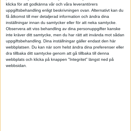
klicka för att godkänna vår och våra leverantörers
Har du frågor eller funderingar eller vill du
uppgiftsbehandling enligt beskrivningen ovan. Alternativt kan du
kontakta oss? Här får du hjälp och svar på det du undrar.
få åtkomst till mer detaljerad information och ändra dina
inställningar innan du samtycker eller för att neka samtycke.
Observera att viss behandling av dina personuppgifter kanske
inte kräver ditt samtycke, men du har rätt att invända mot sådan
uppgiftsbehandling. Dina inställningar gäller endast den här
Anonym
(Anonym)
4
2 Mars 2021 20:34
webbplatsen. Du kan när som helst ändra dina preferenser eller
dra tillbaka ditt samtycke genom att gå tillbaka till denna
webbplats och klicka på knappen "Integritet" längst ned på
Ok ny info för mig
webbsidan.
Står ju i länken vad som gäller:
Observera att en sådan flytt innebär att hela värdet av innehavet
som flyttas skattemässigt räknas som en insättning på den nya
ägarens ISK, och ligger därmed till grund för skatten som ska
betalas.
Så gör det innan kvartalsskiften så slipper du bli beskattad för
innehavet iaf
1 gillning