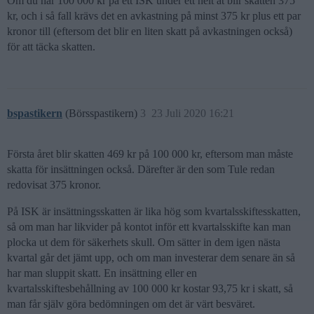
Om du har 100 000 kr på ett ISK under ett helt åt blir skatten 375
kr, och i så fall krävs det en avkastning på minst 375 kr plus ett par
kronor till (eftersom det blir en liten skatt på avkastningen också)
för att täcka skatten.
bspastikern
(Börsspastikern)
3
23 Juli 2020 16:21
Första året blir skatten 469 kr på 100 000 kr, eftersom man måste
skatta för insättningen också. Därefter är den som Tule redan
redovisat 375 kronor.
På ISK är insättningsskatten är lika hög som kvartalsskiftesskatten,
så om man har likvider på kontot inför ett kvartalsskifte kan man
plocka ut dem för säkerhets skull. Om sätter in dem igen nästa
kvartal går det jämt upp, och om man investerar dem senare än så
har man sluppit skatt. En insättning eller en
kvartalsskiftesbehållning av 100 000 kr kostar 93,75 kr i skatt, så
man får själv göra bedömningen om det är värt besväret.