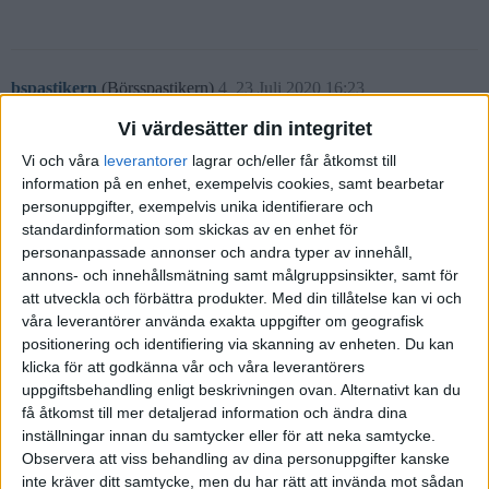
bspastikern
(Börsspastikern)
4
23 Juli 2020 16:23
Vi värdesätter din integritet
Ooops… Sorry, “Tale” skulle jag har skrivit.
Vi och våra
leverantorer
lagrar och/eller får åtkomst till
information på en enhet, exempelvis cookies, samt bearbetar
personuppgifter, exempelvis unika identifierare och
standardinformation som skickas av en enhet för
personanpassade annonser och andra typer av innehåll,
Tale
(Tale)
5
23 Juli 2020 17:23
annons- och innehållsmätning samt målgruppsinsikter, samt för
att utveckla och förbättra produkter.
Med din tillåtelse kan vi och
Thomas A, det är rätt att man måste skatta för den första
våra leverantörer använda exakta uppgifter om geografisk
insättningen (precis som för alla insättningar), men om den
positionering och identifiering via skanning av enheten. Du kan
insättningen sker strax efter den första kvartalets början (01 januari)
klicka för att godkänna vår och våra leverantörers
uppgiftsbehandling enligt beskrivningen ovan. Alternativt kan du
blir det ingen skatt för innehavet för det första kvartalet.
få åtkomst till mer detaljerad information och ändra dina
Så skatten för de 100 000 kr under det första året blir 375 kr ändå.
inställningar innan du samtycker eller för att neka samtycke.
(Alltså man skattar för en insättning plus innehavet vid tre kvartalets
Observera att viss behandling av dina personuppgifter kanske
början).
inte kräver ditt samtycke, men du har rätt att invända mot sådan