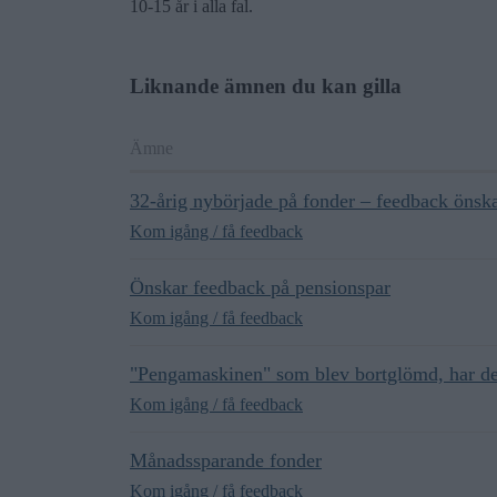
10-15 år i alla fal.
Liknande ämnen du kan gilla
Ämne
32-årig nybörjade på fonder – feedback önsk
Kom igång / få feedback
Önskar feedback på pensionspar
Kom igång / få feedback
"Pengamaskinen" som blev bortglömd, har den
Kom igång / få feedback
Månadssparande fonder
Kom igång / få feedback