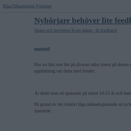
RikaTillsammans Forumet
Nybörjare behöver lite fee
Spara och investera
Kom igång / få feedback
manutd
Har nu läst runt lite på diverse sidor (mest på denna
uppfattning om detta med fonder.
Är tänkt som ett sparande på minst 10-15 år och hade
På grund av det relativt låga månadssparande så tyckt
sparande.