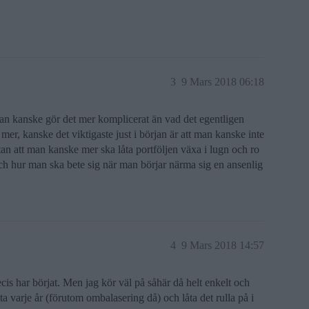
3
9 Mars 2018 06:18
 man kanske gör det mer komplicerat än vad det egentligen
å mer, kanske det viktigaste just i början är att man kanske inte
utan att man kanske mer ska låta portföljen växa i lugn och ro
 och hur man ska bete sig när man börjar närma sig en ansenlig
4
9 Mars 2018 14:57
is har börjat. Men jag kör väl på såhär då helt enkelt och
tta varje år (förutom ombalasering då) och låta det rulla på i