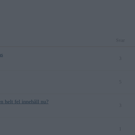
Svar
as
3
5
 helt fel innehåll nu?
3
1