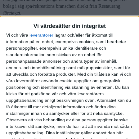
bolag i säg spa/rekreations branschen direkt från Restaurang
företaget.
Vi värdesätter din integritet
Vi och våra
leverantorer
lagrar och/eller får åtkomst till
information på en enhet, exempelvis cookies, samt bearbetar
Nestor
(Nestor)
2
29 Juli 2020 14:19
personuppgifter, exempelvis unika identifierare och
standardinformation som skickas av en enhet för
Nej, inte utan att skatta för vinsten.
personanpassade annonser och andra typer av innehåll,
annons- och innehållsmätning samt målgruppsinsikter, samt för
att utveckla och förbättra produkter.
Med din tillåtelse kan vi och
våra leverantörer använda exakta uppgifter om geografisk
Liknande ämnen du kan gilla
positionering och identifiering via skanning av enheten. Du kan
klicka för att godkänna vår och våra leverantörers
Ämne
Svar
Visningar
Aktivitet
uppgiftsbehandling enligt beskrivningen ovan. Alternativt kan du
få åtkomst till mer detaljerad information och ändra dina
Egen firma som gör planerad
inställningar innan du samtycker eller för att neka samtycke.
Observera att viss behandling av dina personuppgifter kanske
förlust
1
1251
10 Maj 2023
inte kräver ditt samtycke, men du har rätt att invända mot sådan
Företagande
uppgiftsbehandling. Dina inställningar gäller endast den här