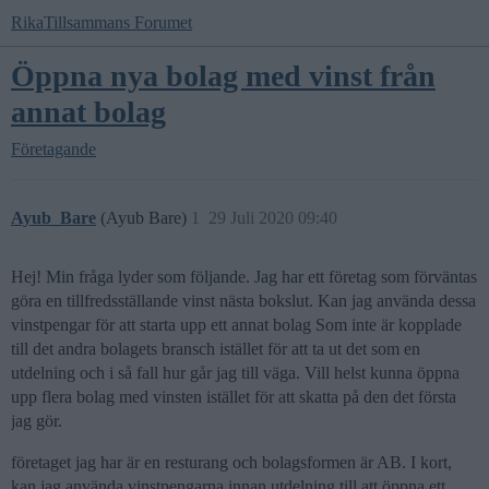
RikaTillsammans Forumet
Öppna nya bolag med vinst från
annat bolag
Företagande
Ayub_Bare
(Ayub Bare)
1
29 Juli 2020 09:40
Hej! Min fråga lyder som följande. Jag har ett företag som förväntas
göra en tillfredsställande vinst nästa bokslut. Kan jag använda dessa
vinstpengar för att starta upp ett annat bolag Som inte är kopplade
till det andra bolagets bransch istället för att ta ut det som en
utdelning och i så fall hur går jag till väga. Vill helst kunna öppna
upp flera bolag med vinsten istället för att skatta på den det första
jag gör.
företaget jag har är en resturang och bolagsformen är AB. I kort,
kan jag använda vinstpengarna innan utdelning till att öppna ett