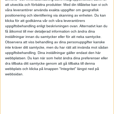
att utveckla och förbättra produkter.
Med din tillåtelse kan vi och
våra leverantörer använda exakta uppgifter om geografisk
Avanza global
innehåller redan både Europa och Japan i rätt
positionering och identifiering via skanning av enheten. Du kan
proportion.
klicka för att godkänna vår och våra leverantörers
uppgiftsbehandling enligt beskrivningen ovan. Alternativt kan du
Spiltan innehåller redan Öresund (tror jag, kolla upp detta själv)
få åtkomst till mer detaljerad information och ändra dina
inställningar innan du samtycker eller för att neka samtycke.
byter du
Avanza zero
som bara följer 30 bolag till seb Sverige
Observera att viss behandling av dina personuppgifter kanske
indexfond så får du 300 bolag inkl. Castellum.
inte kräver ditt samtycke, men du har rätt att invända mot sådan
uppgiftsbehandling. Dina inställningar gäller endast den här
Emerging market och Asien, vet inte varför du vill övervikta kina.
webbplatsen. Du kan när som helst ändra dina preferenser eller
Finns kanske något bra argument. Eller du kanske snarare vill
dra tillbaka ditt samtycke genom att gå tillbaka till denna
undervikta övriga emerging markets
webbplats och klicka på knappen "Integritet" längst ned på
Gl småbolag hade jag ökat till 10-15% pga småbolagsfaktorn. Dock
webbsidan.
är den fonden mycket dyr så kanske är en poäng att hålla nere den
lite.
Jag tycker det är bra att du håller enskilda aktier till ca 10% av
portföljen (lekhinken) man kan ha mer men risken ökar. Kan vara