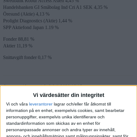
Swedbank Robur Access Asien 4,45 %
Handelsbanken GI Småbolag Ind Cri A1 SEK 4,35 %
Öresund (Aktie) 4,13 %
Prolight Diagnostics (Aktie) 1,44 %
SPP Aktiefond Japan 1.19 %
Fonder 88,81 %
Aktier 11,19 %
Snittavgift fonder 0,17 %
Anonym
(Anonym)
2
3 Juli 2020 18:15
Vi värdesätter din integritet
Vi och våra
leverantorer
lagrar och/eller får åtkomst till
Jag tycker det överlag ser ut att vara en bra portfölj, men jag är
information på en enhet, exempelvis cookies, samt bearbetar
ingen expert.
personuppgifter, exempelvis unika identifierare och
Du hade dock kunnat förenkla den ganska mycket om du inte av
standardinformation som skickas av en enhet för
någon specifik anledning vill övervika vissa aktier.
personanpassade annonser och andra typer av innehåll,
annons- och innehållsmätning samt målgruppsinsikter, samt för