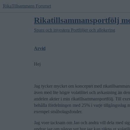
RikaTillsammans Forumet
Rikatillsammansportfölj me
Spara och investera
Portföljer och allokering
Arvid
Hej
Jag tycker mycket om konceptet med rikatillsammansp
även med lite högre volatilitet och avkastning än den
andelen aktier i min rikatillsammansportfölj. Till ex
behålla fördelningen med 25% i varje tillgångsslag me
exempel småbolagsfonder.
Jag vore tacksam om Jan och andra vill dela med si
undrar jag om någon vet hur jag kan räkna ut volatili