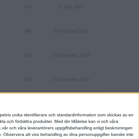
318
21 Juni 2018
380
28 Februari 2018
428
28 December 2018
2206
13 December 2022
337
15 Augusti 2018
pelvis unika identifierare och standardinformation som skickas av en
la och förbättra produkter.
Med din tillåtelse kan vi och våra
a vår och våra leverantörers uppgiftsbehandling enligt beskrivningen
e.
Observera att viss behandling av dina personuppgifter kanske inte