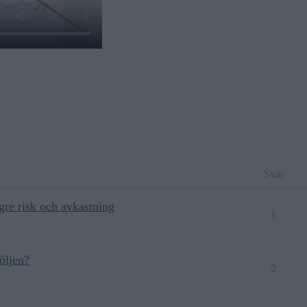
Svar
gre risk och avkastning
1
öljen?
2