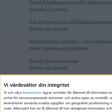
Viktad Rikatillsammansportfölj efter investe
Kom igång / få feedback
Från Nybörjarportfölj till Rikatillsammanspor
Portföljer och allokering
Rikatillsammans portföljen - Viken tidshoris
Fonder, fondrobotar och indexfonder
Portfölj för real avkastning
Portföljer och allokering
Diversifieria sig samt maxmimera möjligheten
Vi värdesätter din integritet
Portföljer och allokering
Vi och våra
leverantorer
lagrar och/eller får åtkomst till informatio
enhet för personanpassade annonser och andra typer av innehåll, ann
leverantörer använda exakta uppgifter om geografisk positionering oc
ovan. Alternativt kan du få åtkomst till mer detaljerad information oc