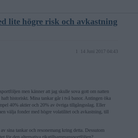
d lite högre risk och avkastning
1
14 Juni 2017 04:43
ortföljen men känner att jag skulle sova gott om natten
 haft historiskt. Mina tankar går i två banor. Antingen öka
empel 40% aktier och 20% av övriga tillgångsslag. Eller
n välja fonder med högre volatilitet och avkastning, till
g av sina tankar och resonemang kring detta. Dessutom
tet för den alternativa rikatillsammansportföljen?