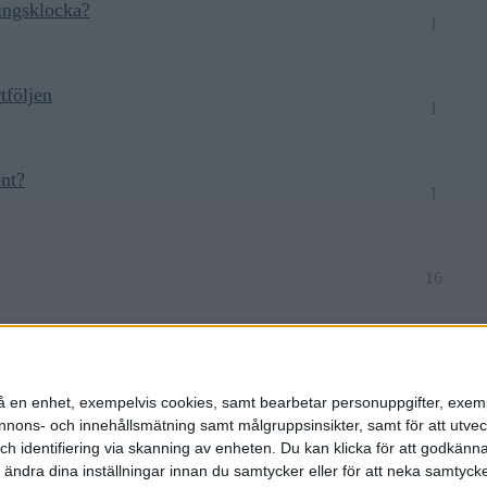
ringsklocka?
1
tföljen
1
ont?
1
16
 till avkastning
1
n på en enhet, exempelvis cookies, samt bearbetar personuppgifter, exem
ons- och innehållsmätning samt målgruppsinsikter, samt för att utveck
h identifiering via skanning av enheten. Du kan klicka för att godkänn
h ändra dina inställningar innan du samtycker eller för att neka samtyck