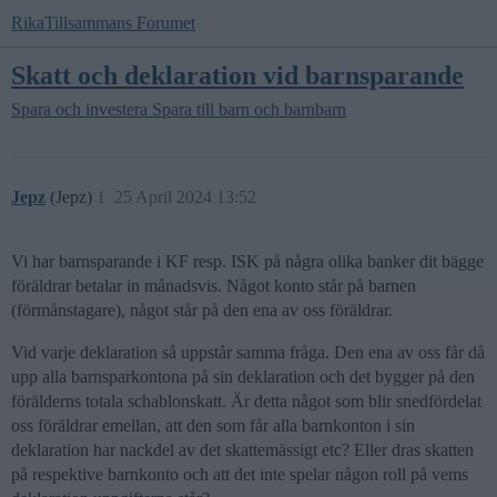
RikaTillsammans Forumet
Skatt och deklaration vid barnsparande
Spara och investera
Spara till barn och barnbarn
Jepz
(Jepz)
1
25 April 2024 13:52
Vi har barnsparande i KF resp. ISK på några olika banker dit bägge
föräldrar betalar in månadsvis. Något konto står på barnen
(förmånstagare), något står på den ena av oss föräldrar.
Vid varje deklaration så uppstår samma fråga. Den ena av oss får då
upp alla barnsparkontona på sin deklaration och det bygger på den
förälderns totala schablonskatt. Är detta något som blir snedfördelat
oss föräldrar emellan, att den som får alla barnkonton i sin
deklaration har nackdel av det skattemässigt etc? Eller dras skatten
på respektive barnkonto och att det inte spelar någon roll på vems