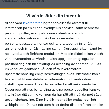
deklaration uppgifterna står?
Tack på förhand!
Vi värdesätter din integritet
Vi och våra
leverantorer
lagrar och/eller får åtkomst till
information på en enhet, exempelvis cookies, samt bearbetar
Sich
(Sich)
2
25 April 2024 18:06
personuppgifter, exempelvis unika identifierare och
standardinformation som skickas av en enhet för
personanpassade annonser och andra typer av innehåll,
Den person som ISK-kontot står på schablonbeskattas och får på så
annons- och innehållsmätning samt målgruppsinsikter, samt för
vis en högre skatt. Vi brukar lösa det så att jag säljer lite fondandelar
att utveckla och förbättra produkter.
Med din tillåtelse kan vi och
från vårt barns konto för att bekosta skatteeffekten (det går ju att se
våra leverantörer använda exakta uppgifter om geografisk
exakt med vilket belopp du schablonbeskattats). På så vis betalar
positionering och identifiering via skanning av enheten. Du kan
barnets konto sin egen skatt så att säga, vilket känns mest rimligt.
klicka för att godkänna vår och våra leverantörers
uppgiftsbehandling enligt beskrivningen ovan. Alternativt kan du
få åtkomst till mer detaljerad information och ändra dina
inställningar innan du samtycker eller för att neka samtycke.
Liknande ämnen du kan gilla
Observera att viss behandling av dina personuppgifter kanske
Ämne
Svar
Aktivitet
inte kräver ditt samtycke, men du har rätt att invända mot sådan
uppgiftsbehandling. Dina inställningar gäller endast den här
Skatteändring ISK, ska barnen
webbplatsen. Du kan när som helst ändra dina preferenser eller
14