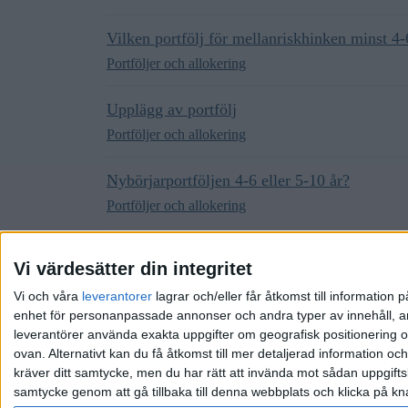
Vilken portfölj för mellanriskhinken minst 4-6
Portföljer och allokering
Upplägg av portfölj
Portföljer och allokering
Nybörjarportföljen 4-6 eller 5-10 år?
Portföljer och allokering
Spara minst 15 år...passiva hinken men inte 
Vi värdesätter din integritet
Portföljer och allokering
Vi och våra
leverantorer
lagrar och/eller får åtkomst till informatio
enhet för personanpassade annonser och andra typer av innehåll, ann
leverantörer använda exakta uppgifter om geografisk positionering oc
ovan. Alternativt kan du få åtkomst till mer detaljerad information oc
kräver ditt samtycke, men du har rätt att invända mot sådan uppgifts
samtycke genom att gå tillbaka till denna webbplats och klicka på kn
Hem
Kategorier
Riktlinjer
Villkor
Integrit