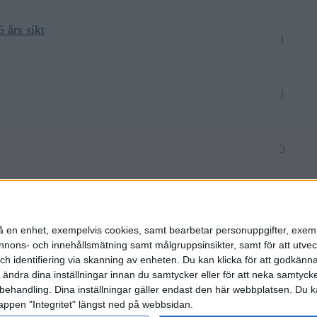
 års sikt
1
1
3
ingen mellanhink?
1
n på en enhet, exempelvis cookies, samt bearbetar personuppgifter, exem
ons- och innehållsmätning samt målgruppsinsikter, samt för att utveck
h identifiering via skanning av enheten. Du kan klicka för att godkänn
h ändra dina inställningar innan du samtycker eller för att neka samtyck
behandling. Dina inställningar gäller endast den här webbplatsen. Du kan
appen "Integritet" längst ned på webbsidan.
etspolicy