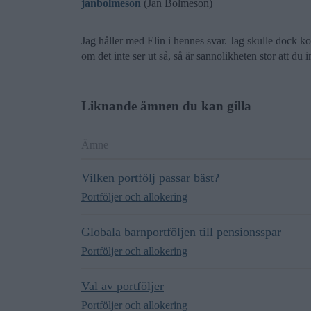
janbolmeson
(Jan Bolmeson)
Jag håller med Elin i hennes svar. Jag skulle dock k
om det inte ser ut så, så är sannolikheten stor att du
Liknande ämnen du kan gilla
Ämne
Vilken portfölj passar bäst?
Portföljer och allokering
Globala barnportföljen till pensionsspar
Portföljer och allokering
Val av portföljer
Portföljer och allokering