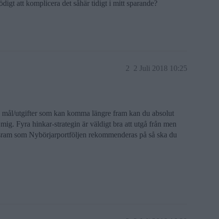
ödigt att komplicera det såhär tidigt i mitt sparande?
2
2 Juli 2018 10:25
de mål/utgifter som kan komma längre fram kan du absolut
mig. Fyra hinkar-strategin är väldigt bra att utgå från men
dsram som Nybörjarportföljen rekommenderas på så ska du