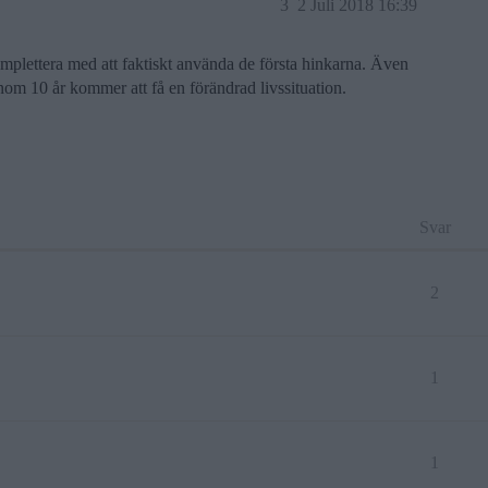
3
2 Juli 2018 16:39
omplettera med att faktiskt använda de första hinkarna. Även
 inom 10 år kommer att få en förändrad livssituation.
Svar
2
1
1