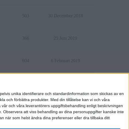
503
30 December 2018
366
25 Juni 2019
604
6 Februari 2019
712
17 September 2020
pelvis unika identifierare och standardinformation som skickas av en
la och förbättra produkter.
Med din tillåtelse kan vi och våra
a vår och våra leverantörers uppgiftsbehandling enligt beskrivningen
e.
Observera att viss behandling av dina personuppgifter kanske inte
 när som helst ändra dina preferenser eller dra tillbaka ditt